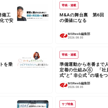
寄稿・連載
整備工
M&Aの舞台裏 第6回
準化で安
の価値になる
MSRweb編集部
2026.08.05
寄稿・連載
トを乗
準備運動から本番まで
定着の仕組み⑥ 「社員
式”と” 非公式 “の場
MSRweb編集部
2026.08.05
サブ特集