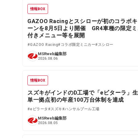
情報BOX
GAZOO Racingとスシローが初のコラボ
ーンを8月5日より開催 GR4車種の限定
付きメニュー等を展開
#GAZOO Racing
#コラボ限定ミニカー
#スシロー
MSRweb編集部
2026.08.06
情報BOX
スズキがインドのD工場で「eビターラ」
単一拠点初の年産100万台体制を達成
#eビラータ
#スズキ
#ハンサルプール工場
MSRweb編集部
2026.08.05