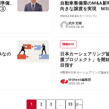
期準備、
自動車整備業のM&A新
集③
向きな譲渡を実現 MSR
#M&A
#M&Aカージャパン
武井 宏樹
2026.08.05
情報BOX
Aなの
日本カーシェアリング
援プロジェクト」を開始 
目指す
#廃車
#日本カーシェアリング協会
MSRweb編集部
2026.08.04
1
2
3
…
33
次へ