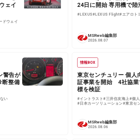
ドウェイ
24日に開始 専用機で
#LEXUS
#LEXUS Flight
#エアロト
ードウェイ
MSRweb編集部
2026.08.07
情報BOX
ジン警告が
東京センチュリー 個人
診断整備
証事業を開始 4社協業
標を検証
まない
#イントラスト
#三井住友海上
#個
く
#日本カーソリューション
#東京セ
MSRweb編集部
2026.08.06