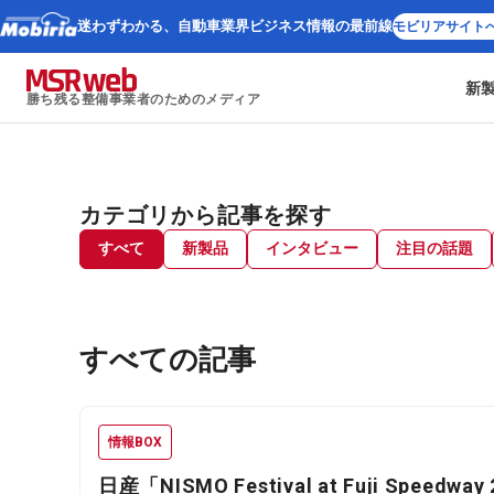
迷わずわかる、
自動車業界ビジネス情報の最前線
モビリアサイト
新
勝ち残る整備事業者のためのメディア
カテゴリから記事を探す
すべて
新製品
インタビュー
注目の話題
すべての記事
情報BOX
日産「NISMO Festival at Fuji Speedway