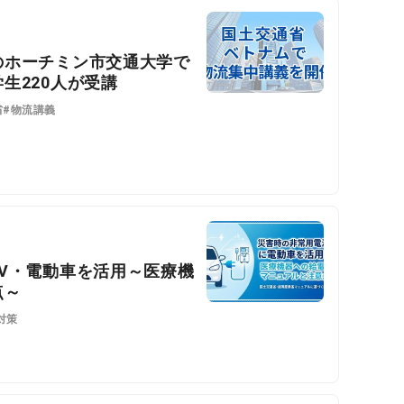
のホーチミン市交通大学で
生220人が受講
省
#物流講義
V・電動車を活用～医療機
点～
対策