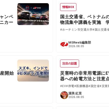
情報BOX
キャンペ
国土交通省、ベトナム
ミニカー
物流集中講義を実施 学
#ホーチミン市交通大学
#国土交通
MSRweb編集部
2026.08.05
注目の話題
生産開始
災害時の非常用電源にE
器への給電方法と注意
#EV
#停電
#医療機器
#国交省
#災害
渥美 紅里
2026.08.05