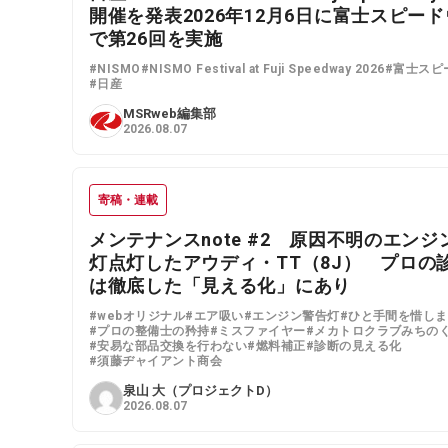
開催を発表2026年12月6日に富士スピー
で第26回を実施
#NISMO
#NISMO Festival at Fuji Speedway 2026
#富士スピ
#日産
MSRweb編集部
2026.08.07
寄稿・連載
メンテナンスnote #2 原因不明のエン
灯点灯したアウディ・TT（8J） プロの
は徹底した「見える化」にあり
#webオリジナル
#エア吸い
#エンジン警告灯
#ひと手間を惜し
#プロの整備士の矜持
#ミスファイヤー
#メカトロクラブみちの
#安易な部品交換を行わない
#燃料補正
#診断の見える化
#須藤ヂャイアント商会
泉山 大（プロジェクトD）
2026.08.07