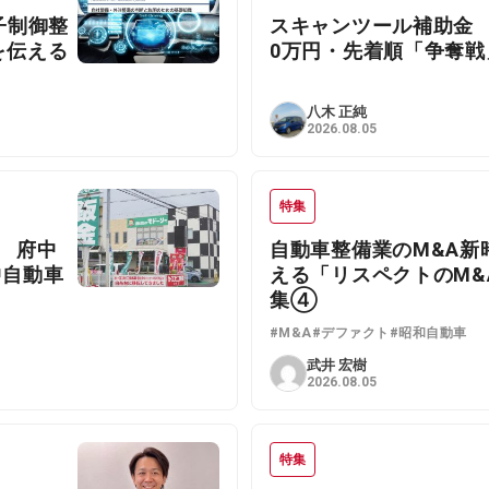
子制御整
スキャンツール補助金 
を伝える
0万円・先着順「争奪戦
八木 正純
2026.08.05
特集
 府中
自動車整備業のM&A新
中自動車
える「リスペクトのM&A
集④
#M&A
#デファクト
#昭和自動車
武井 宏樹
2026.08.05
特集