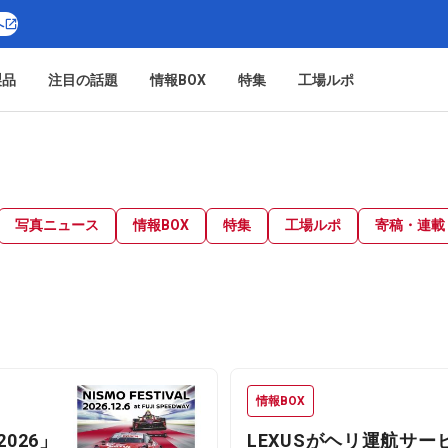
へ
製品
注目の話題
情報BOX
特集
工場ルポ
写真ニュース
情報BOX
特集
工場ルポ
寄稿・連載
情報BOX
 2026」
LEXUSがヘリ運航サービス