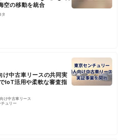
陸海空の移動を統合
ヨタ
向け中古車リースの共同実
でIoT活用や柔軟な審査指
人向け中古車リース
ンチュリー