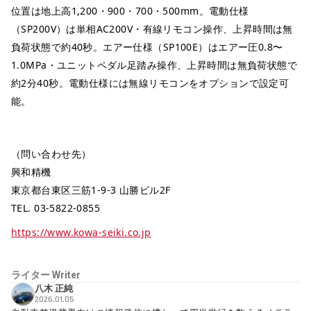
位置は地上高1,200・900・700・500mm。電動仕様
（SP200V）は単相AC200V・有線リモコン操作、上昇時間は無
負荷状態で約40秒。エアー仕様（SP100E）はエアー圧0.8〜
1.0MPa・ユニットペダル足踏み操作、上昇時間は無負荷状態で
約2分40秒。電動仕様には無線リモコンをオプションで設定可
能。
（問い合わせ先）
興和精機
東京都台東区三筋1-9-3 山勝ビル2F
TEL. 03-5822-0855
https://www.kowa-seiki.co.jp
ライター
Writer
八木 正純
2026.01.05