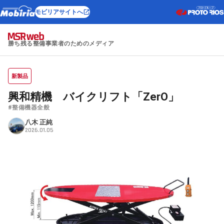
モビリアサイトへ
勝ち残る整備事業者のためのメディア
新製品
興和精機 バイクリフト「ZerO」
#整備機器全般
八木 正純
2026.01.05