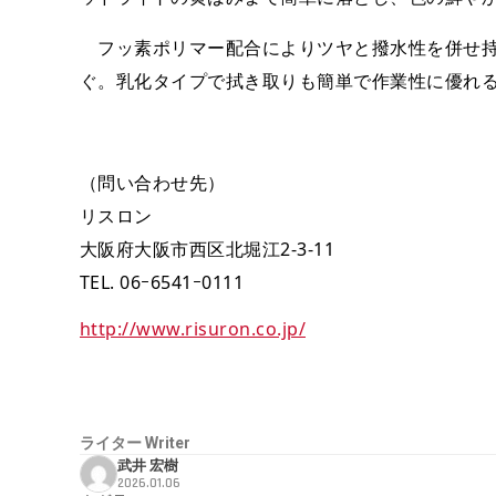
フッ素ポリマー配合によりツヤと撥水性を併せ持
ぐ。乳化タイプで拭き取りも簡単で作業性に優れる。
（問い合わせ先）
リスロン
大阪府大阪市西区北堀江2-3-11
TEL. 06ｰ6541ｰ0111
http://www.risuron.co.jp/
ライター
Writer
武井 宏樹
2026.01.06