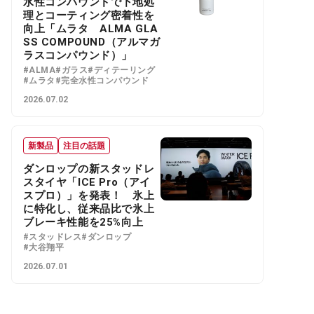
水性コンパウンドで下地処
理とコーティング密着性を
向上「ムラタ ALMA GLA
SS COMPOUND（アルマガ
ラスコンパウンド）」
#ALMA
#ガラス
#ディテーリング
#ムラタ
#完全水性コンパウンド
2026.07.02
新製品
注目の話題
ダンロップの新スタッドレ
スタイヤ「ICE Pro（アイ
スプロ）」を発表！ 氷上
に特化し、従来品比で氷上
ブレーキ性能を25%向上
#スタッドレス
#ダンロップ
#大谷翔平
2026.07.01