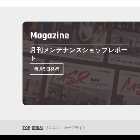
Magazine
月刊メンテナンスショップレポー
ト
毎月5日発行
›
›
TOP
新製品
リスロン カーブライト