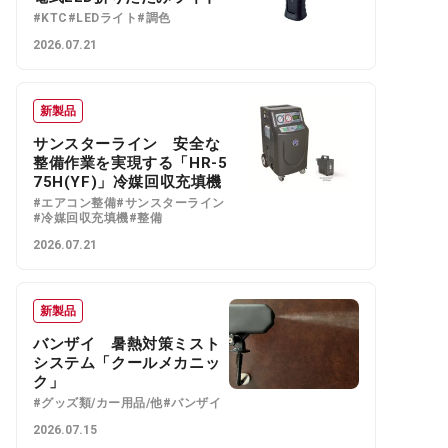
#KTC
#LEDライト
#調色
2026.07.21
新製品
サンスターライン 安全な
整備作業を実現する「HR-5
75H(YF)」冷媒回収充填機
#エアコン整備
#サンスターライン
#冷媒回収充填機
#整備
2026.07.21
新製品
バンザイ 暑熱対策ミスト
システム「クールメカニッ
ク」
#グッズ類/カー用品/他
#バンザイ
2026.07.15