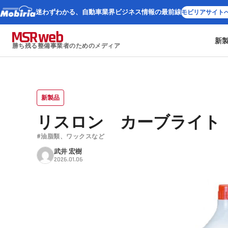
迷わずわかる、
自動車業界ビジネス情報の最前線
モビリアサイト
新
勝ち残る整備事業者のためのメディア
新製品
リスロン カーブライト
#油脂類、ワックスなど
武井 宏樹
2026.01.06