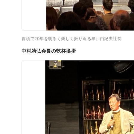
冒頭で20年を明るく楽しく振り返る早川由紀夫社長
中村靖弘会長の乾杯挨拶