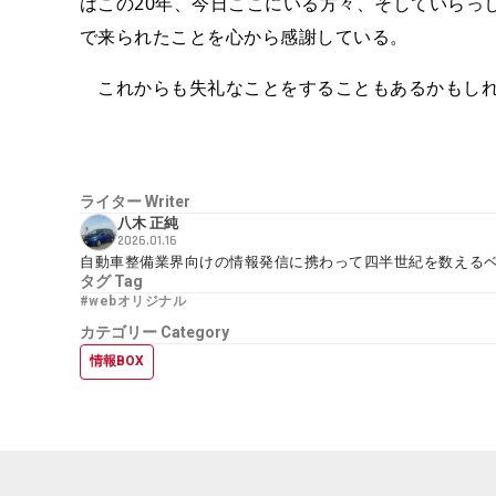
はこの20年、今日ここにいる方々、そしていらっ
で来られたことを心から感謝している。
これからも失礼なことをすることもあるかもしれ
ライター
Writer
八木 正純
2026.01.16
自動車整備業界向けの情報発信に携わって四半世紀を数える
タグ
Tag
#webオリジナル
カテゴリー
Category
情報BOX