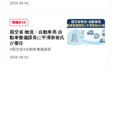
2026.08.04
情報BOX
国交省 物流・自動車局 自
動車整備課長に平澤崇裕氏
が着任
#国交省
#自動車整備課長
2026.08.03