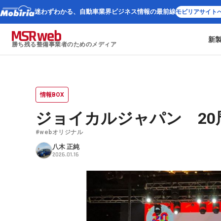
迷わずわかる、
自動車業界ビジネス情報の最前線
モビリアサイト
新
勝ち残る整備事業者のためのメディア
情報BOX
ジョイカルジャパン 2
#webオリジナル
八木 正純
2026.01.16