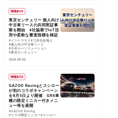
情報BOX
東京センチュリー 個人向け
中古車リースの共同実証事
業を開始 4社協業でIoT活
用や柔軟な審査指標を検証
#イントラスト
#三井住友海上
#個人向け中古車リース
#日本カーソリューション
#東京センチュリー
2026.08.06
情報BOX
GAZOO Racingとスシロー
が初のコラボキャンペーン
を8月5日より開催 GR4車
種の限定ミニカー付きメニ
ュー等を展開
#GAZOO Racing
#コラボ限定ミニカー
#スシロー