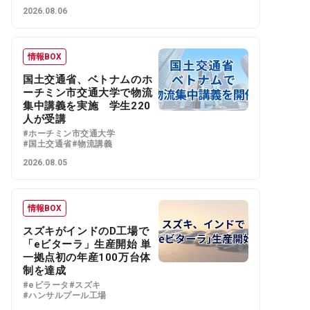
2026.08.06
情報BOX
国土交通省、ベトナムのホ
ーチミン市交通大学で物流
集中講義を実施 学生220
人が受講
#ホーチミン市交通大学
#国土交通省
#物流講義
2026.08.05
情報BOX
スズキがインドのD工場で
「eビターラ」生産開始 単
一拠点初の年産100万台体
制を達成
#eビラータ
#スズキ
#ハンサルプール工場