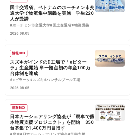
国土交通省、ベトナムのホーチミン市交
通大学で物流集中講義を実施 学生220
人が受講
#ホーチミン市交通大学
#国土交通省
#物流講義
2026.08.05
情報BOX
スズキがインドのD工場で「eビター
ラ」生産開始 単一拠点初の年産100万
台体制を達成
#eビラータ
#スズキ
#ハンサルプール工場
2026.08.05
情報BOX
日本カーシェアリング協会が「廃車で熊
本地震支援プロジェクト」を開始 350
台募集で1,400万円目指す
#廃車
#日本カーシェアリング協会
#災害支援