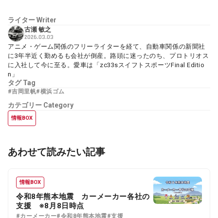
ライター
Writer
古瀬 敏之
2026.03.03
アニメ・ゲーム関係のフリーライターを経て、自動車関係の新聞社
に3年半近く勤めるも会社が倒産。路頭に迷ったのち、プロトリオス
に入社して今に至る。愛車は「zc33sスイフトスポーツFinal Editio
n」
タグ
Tag
#吉岡里帆
#横浜ゴム
カテゴリー
Category
情報BOX
あわせて読みたい記事
情報BOX
令和8年熊本地震 カーメーカー各社の
支援 ※8月8日時点
#カーメーカー
#令和8年熊本地震
#支援