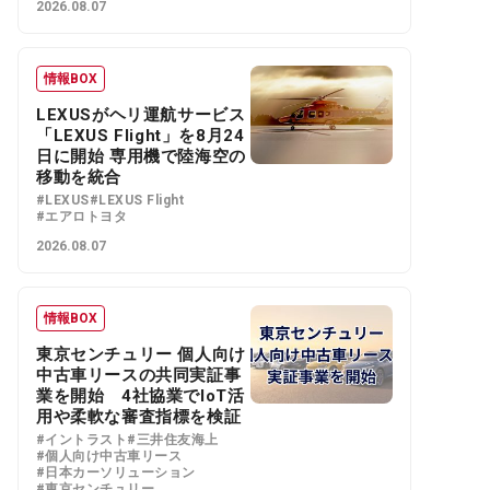
2026.08.07
情報BOX
LEXUSがヘリ運航サービス
「LEXUS Flight」を8月24
日に開始 専用機で陸海空の
移動を統合
#LEXUS
#LEXUS Flight
#エアロトヨタ
2026.08.07
情報BOX
東京センチュリー 個人向け
中古車リースの共同実証事
業を開始 4社協業でIoT活
用や柔軟な審査指標を検証
#イントラスト
#三井住友海上
#個人向け中古車リース
#日本カーソリューション
#東京センチュリー