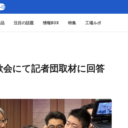
へ
製品
注目の話題
情報BOX
特集
工場ルポ
歓会にて記者団取材に回答