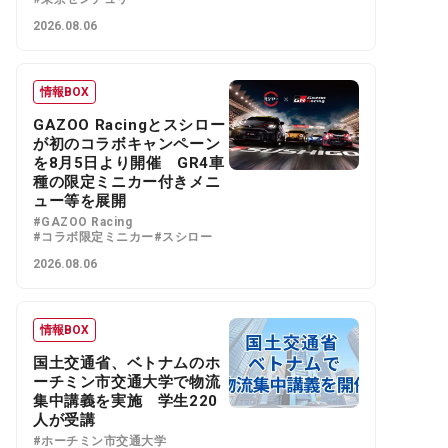
2026.08.06
情報BOX
GAZOO Racingとスシロー
が初のコラボキャンペーン
を8月5日より開催 GR4車
種の限定ミニカー付きメニ
ュー等を展開
#GAZOO Racing
#コラボ限定ミニカー
#スシロー
2026.08.06
情報BOX
国土交通省、ベトナムのホ
ーチミン市交通大学で物流
集中講義を実施 学生220
人が受講
#ホーチミン市交通大学