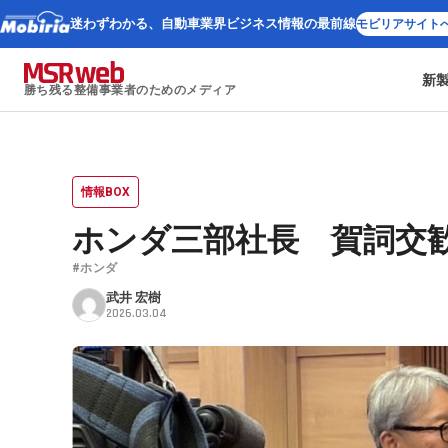
迷わずわかる、
自動車業界ビジネス情報の最前線
モビリアサイト
新
勝ち残る整備事業者のためのメディア
情報BOX
ホンダ三部社長 賀詞交
#ホンダ
武井 宏樹
2026.03.04