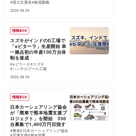
#国土交通省
#物流講義
2026.08.05
情報BOX
スズキがインドのD工場で
「eビターラ」生産開始 単
一拠点初の年産100万台体
制を達成
#eビラータ
#スズキ
#ハンサルプール工場
2026.08.05
情報BOX
日本カーシェアリング協会
が「廃車で熊本地震支援プ
ロジェクト」を開始 350
台募集で1,400万円目指す
#廃車
#日本カーシェアリング協会
#災害支援
#熊本地震