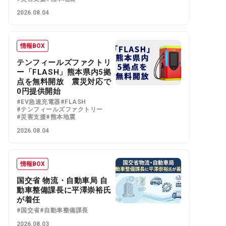
2026.08.04
情報BOX
テンフィールズファクトリ
ー「FLASH」熊本県内5拠
点を無料開放 震災対応で
0円提供開始
#EV急速充電器
#FLASH
#テンフィールズファクトリー
#災害支援
#熊本地震
2026.08.04
情報BOX
国交省 物流・自動車局 自
動車整備課長に平澤崇裕氏
が着任
#国交省
#自動車整備課長
2026.08.03