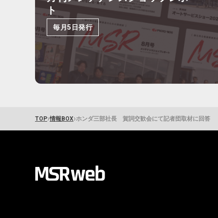
ト
毎月5日発行
›
›
TOP
情報BOX
ホンダ三部社長 賀詞交歓会にて記者団取材に回答