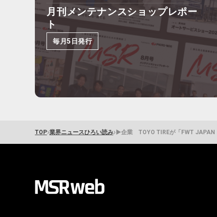
月刊メンテナンスショップレポー
ト
毎月5日発行
›
›
TOP
業界ニュースひろい読み
▶企業 TOYO TIREが「FWT JAPAN