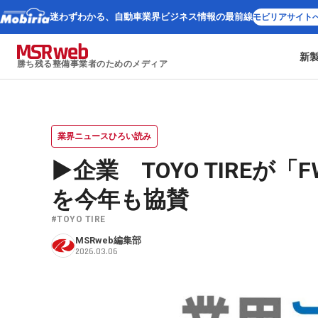
迷わずわかる、
自動車業界ビジネス情報の最前線
モビリアサイト
新
勝ち残る整備事業者のためのメディア
業界ニュースひろい読み
▶企業 TOYO TIREが「FWT
を今年も協賛
#TOYO TIRE
MSRweb編集部
2026.03.06