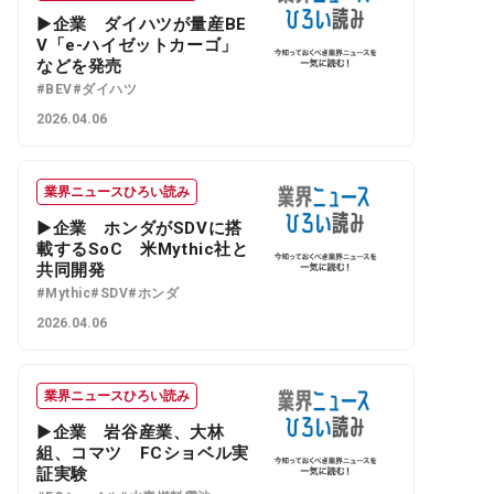
▶企業 ダイハツが量産BE
V「e-ハイゼットカーゴ」
などを発売
#BEV
#ダイハツ
2026.04.06
業界ニュースひろい読み
▶企業 ホンダがSDVに搭
載するSoC 米Mythic社と
共同開発
#Mythic
#SDV
#ホンダ
2026.04.06
業界ニュースひろい読み
▶企業 岩谷産業、大林
組、コマツ FCショベル実
証実験