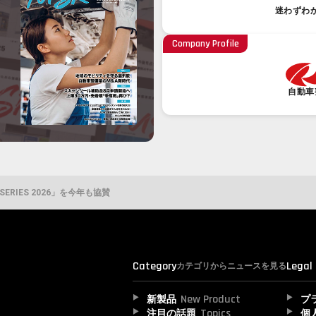
迷わずわ
Company Profile
自動車
 SERIES 2026」を今年も協賛
Category
Legal
カテゴリからニュースを見る
New Product
新製品
プ
Topics
注目の話題
個