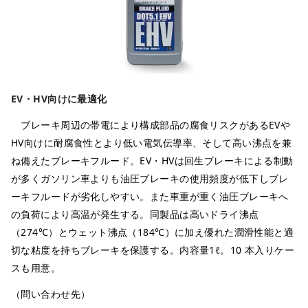
EV・HV向けに最適化
ブレーキ周辺の帯電により構成部品の腐食リスクがあるEVや
HV向けに耐腐食性とより低い電気伝導率、そして高い沸点を兼
ね備えたブレーキフルード。EV・HVは回生ブレーキによる制動
が多くガソリン車よりも油圧ブレーキの使用頻度が低下しブレ
ーキフルードが劣化しやすい。また車重が重く油圧ブレーキへ
の負荷により高温が発生する。同製品は高いドライ沸点
（274℃）とウェット沸点（184℃）に加え優れた潤滑性能と適
切な粘度を持ちブレーキを保護する。内容量1ℓ。10 本入りケー
スも用意。
（問い合わせ先）