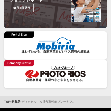
ショップレポート
毎月5日発行
Portal Site
迷わずわかる、自動車業界ビジネス情報の最前線
Company Profile
自動車整備・修理の今と未来をささえる。
›
›
TOP
新製品
ディクセル 次世代高性能ブレーキフルード「DOT5.1EHV」