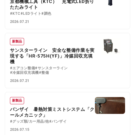
京都機械工具（KTC） 充電式LED折り
たたみライト
#KTC
#LEDライト
#調色
2026.07.21
新製品
サンスターライン 安全な整備作業を実
現する「HR-575H(YF)」冷媒回収充填
機
#エアコン整備
#サンスターライン
#冷媒回収充填機
#整備
2026.07.21
新製品
バンザイ 暑熱対策ミストシステム「ク
ールメカニック」
#グッズ類/カー用品/他
#バンザイ
2026.07.15