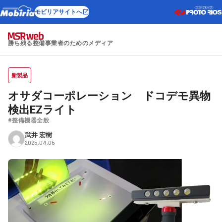
モビリアサイトへ
勝ち残る整備事業者のためのメディア
新製品
オサダコーポレーション ドコデモ異物
検出EZライト
#整備機器全般
武井 宏樹
2026.04.06