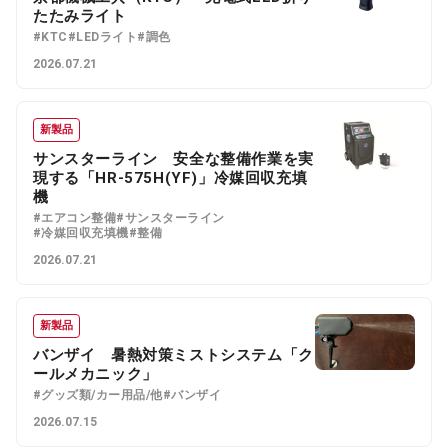
たたみライト
#KTC
#LEDライト
#調色
2026.07.21
新製品
サンスターライン 安全な整備作業を実
現する「HR-575H(YF)」冷媒回収充填
機
#エアコン整備
#サンスターライン
#冷媒回収充填機
#整備
2026.07.21
新製品
バンザイ 暑熱対策ミストシステム「ク
ールメカニック」
#グッズ類/カー用品/他
#バンザイ
2026.07.15