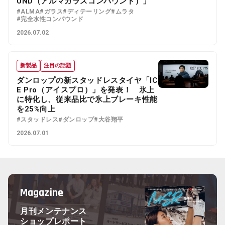
UND（アルマガラスコンパウンド）」
#ALMA
#ガラス
#ディテーリング
#ムラタ
#完全水性コンパウンド
2026.07.02
新製品
注目の話題
ダンロップの新スタッドレスタイヤ「IC
E Pro（アイスプロ）」を発表！ 氷上
に特化し、従来品比で氷上ブレーキ性能
を25%向上
#スタッドレス
#ダンロップ
#大谷翔平
2026.07.01
Magazine
月刊メンテナンス
ショップレポート