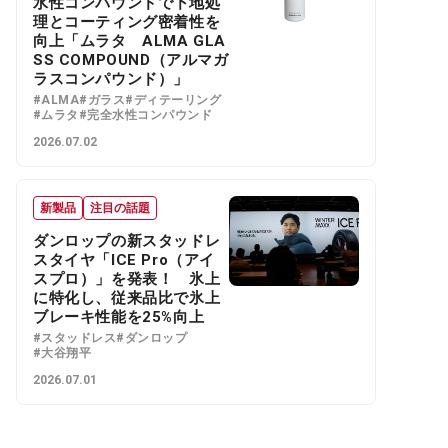
水性コンパウンドで下地処
理とコーティング密着性を
向上「ムラタ ALMA GLA
SS COMPOUND（アルマガ
ラスコンパウンド）」
#ALMA
#ガラス
#ディテーリング
#ムラタ
#完全水性コンパウンド
2026.07.02
新製品
注目の話題
ダンロップの新スタッドレ
スタイヤ「ICE Pro（アイ
スプロ）」を発表！ 氷上
に特化し、従来品比で氷上
ブレーキ性能を25%向上
#スタッドレス
#ダンロップ
#大谷翔平
2026.07.01