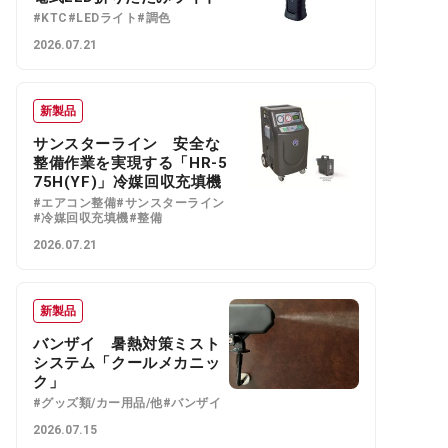
#KTC
#LEDライト
#調色
2026.07.21
新製品
サンスターライン 安全な
整備作業を実現する「HR-5
75H(YF)」冷媒回収充填機
#エアコン整備
#サンスターライン
#冷媒回収充填機
#整備
2026.07.21
新製品
バンザイ 暑熱対策ミスト
システム「クールメカニッ
ク」
#グッズ類/カー用品/他
#バンザイ
2026.07.15