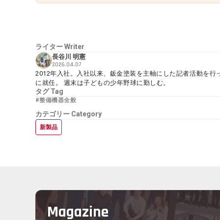
ライター
Writer
長谷川 明憲
2026.04.07
2012年入社。入社以来、鈑金塗装を主軸にした記者活動を行
に就任。 週末は子どもの少年野球に勤しむ。
タグ
Tag
#整備機器全般
カテゴリー
Category
新製品
Magazine