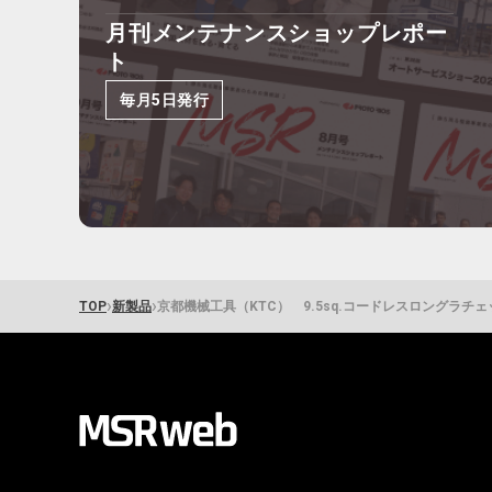
月刊メンテナンスショップレポー
ト
毎月5日発行
›
›
TOP
新製品
京都機械工具（KTC） 9.5sq.コードレスロングラチ