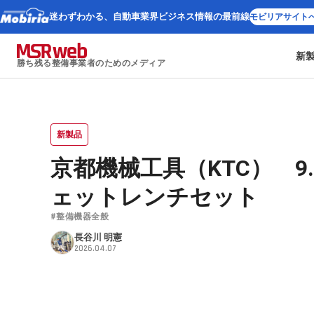
迷わずわかる、
自動車業界ビジネス情報の最前線
モビリアサイト
新
勝ち残る整備事業者のためのメディア
新製品
京都機械工具（KTC） 9
ェットレンチセット
#整備機器全般
長谷川 明憲
2026.04.07