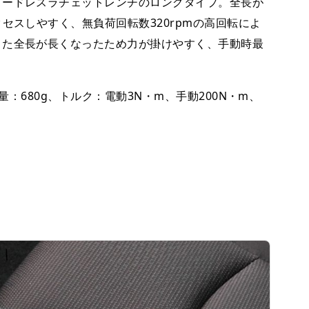
ードレスラチェットレンチのロングタイプ。全長が
セスしやすく、無負荷回転数320rpmの高回転によ
また全長が長くなったため力が掛けやすく、手動時最
量：680g、トルク：電動3N・m、手動200N・m、