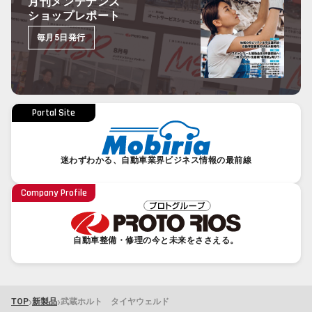
月刊メンテナンス
ショップレポート
毎月5日発行
Portal Site
迷わずわかる、自動車業界ビジネス情報の最前線
Company Profile
自動車整備・修理の今と未来をささえる。
›
›
TOP
新製品
武蔵ホルト タイヤウェルド