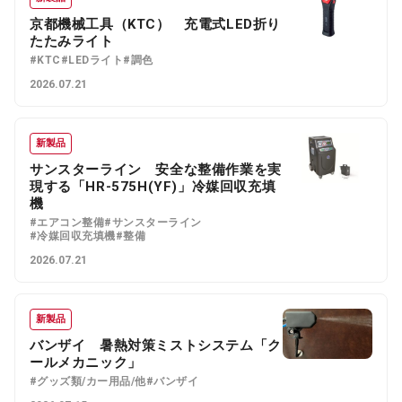
京都機械工具（KTC） 充電式LED折り
たたみライト
#KTC
#LEDライト
#調色
2026.07.21
新製品
サンスターライン 安全な整備作業を実
現する「HR-575H(YF)」冷媒回収充填
機
#エアコン整備
#サンスターライン
#冷媒回収充填機
#整備
2026.07.21
新製品
バンザイ 暑熱対策ミストシステム「ク
ールメカニック」
#グッズ類/カー用品/他
#バンザイ