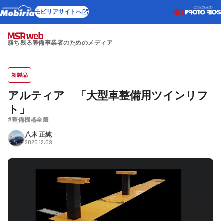
モビリアサイトへ
勝ち残る整備事業者のためのメディア
新製品
アルティア 「大型車整備用ツインリフ
ト」
#整備機器全般
八木 正純
2025.12.03