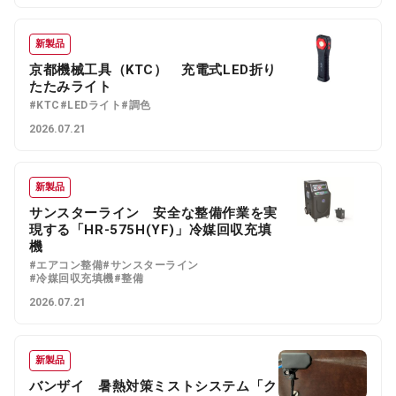
新製品
京都機械工具（KTC） 充電式LED折り
たたみライト
#KTC
#LEDライト
#調色
2026.07.21
新製品
サンスターライン 安全な整備作業を実
現する「HR-575H(YF)」冷媒回収充填
機
#エアコン整備
#サンスターライン
#冷媒回収充填機
#整備
2026.07.21
新製品
バンザイ 暑熱対策ミストシステム「ク