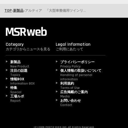
›
›
TOP
新製品
アルティア 「大型車整備用ツインリフト」
Category
Legal Information
カテゴリからニュースを見る
ご利用にあたって
新製品
プライバシーポリシー
New Product
Privacy Policy
注目の話題
個人情報の取扱いについて
Topics
Handling of personal 
情報BOX
information
Information BOX
利用規約
特集
Terms of Use
Special
広告掲載のご案内
工場ルポ
Media
Report
お問い合わせ
Contact
(C) 2026 PROTO-RIOS INC. All Rights Reserved.