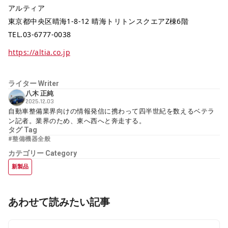
アルティア
東京都中央区晴海1-8-12 晴海トリトンスクエアZ棟6階
TEL.03-6777-0038
https://altia.co.jp
ライター
Writer
八木 正純
2025.12.03
自動車整備業界向けの情報発信に携わって四半世紀を数えるベテラ
ン記者。業界のため、東へ西へと奔走する。
タグ
Tag
#整備機器全般
カテゴリー
Category
新製品
あわせて読みたい記事