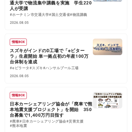
通大学で物流集中講義を実施 学生220
人が受講
#ホーチミン市交通大学
#国土交通省
#物流講義
2026.08.05
情報BOX
スズキがインドのD工場で「eビター
ラ」生産開始 単一拠点初の年産100万
台体制を達成
#eビラータ
#スズキ
#ハンサルプール工場
2026.08.05
情報BOX
日本カーシェアリング協会が「廃車で熊
本地震支援プロジェクト」を開始 350
台募集で1,400万円目指す
#廃車
#日本カーシェアリング協会
#災害支援
#熊本地震