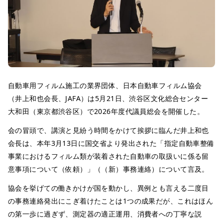
自動車用フィルム施工の業界団体、日本自動車フィルム協会
（井上和也会長、JAFA）は5月21日、渋谷区文化総合センター
大和田（東京都渋谷区）で2026年度代議員総会を開催した。
会の冒頭で、講演と見紛う時間をかけて挨拶に臨んだ井上和也
会長は、本年3月13日に国交省より発出された「指定自動車整備
事業におけるフィルム類が装着された自動車の取扱いに係る留
意事項について（依頼）」（（新）事務連絡）について言及。
協会を挙げての働きかけが国を動かし、異例とも言える二度目
の事務連絡発出にこぎ着けたことは1つの成果だが、これはほん
の第一歩に過ぎず、測定器の適正運用、消費者への丁寧な説