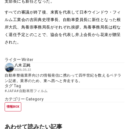
支部長にも新任となった。
すべての審議が終了後、来賓を代表して日本ウインドウ・フィ
ルム工業会の吉田典史理事長、自動車委員長に新任となった根
岸大氏、鳥養崇事務局長がそれぞれ挨拶。鳥養事務局長は程な
く退任予定とのことで、協会を代表し井上会長から花束が贈呈
された。
ライター
Writer
八木 正純
2026.05.22
自動車整備業界向けの情報発信に携わって四半世紀を数えるベテラ
ン記者。業界のため、東へ西へと奔走する。
タグ
Tag
#JAFA
#自動車用フィルム
カテゴリー
Category
情報BOX
あわせて読みたい記事