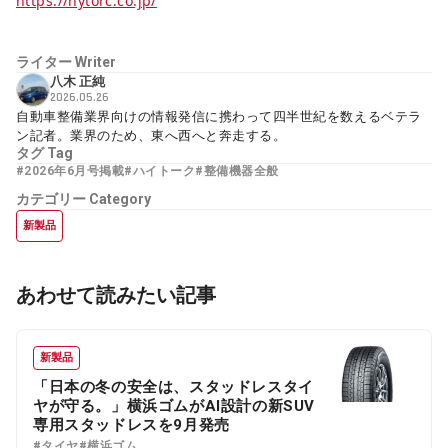
https://hytorc.co.jp/
ライター
Writer
八木 正純
2026.05.26
自動車整備業界向けの情報発信に携わって四半世紀を数えるベテラ
ン記者。業界のため、東へ西へと奔走する。
タグ
Tag
#2026年6月号掲載
#ハイトーク
#整備機器全般
カテゴリー
Category
新製品
あわせて読みたい記事
新製品
「日本の冬の安全は、スタッドレスタイ
ヤが守る。」横浜ゴムがAI設計の新SUV
専用スタッドレスを9月発売
#タイヤ
#横浜ゴム