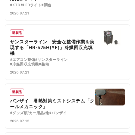
#KTC
#LEDライト
#調色
2026.07.21
新製品
サンスターライン 安全な整備作業を実
現する「HR-575H(YF)」冷媒回収充填
機
#エアコン整備
#サンスターライン
#冷媒回収充填機
#整備
2026.07.21
新製品
バンザイ 暑熱対策ミストシステム「ク
ールメカニック」
#グッズ類/カー用品/他
#バンザイ
2026.07.15