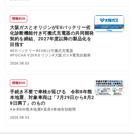
情報BOX
大阪ガスとオリジンがEVバッテリー劣
化診断機能付き可搬式充電器の共同開発
契約を締結、2027年度以降の製品化を
目指す
#EVバッテリー
#EV向け可搬式充電器
#POCHA V2V
#オリジン
#大阪ガス
#電気自動車
2026.08.03
情報BOX
手続き不要で車検が延びる 令和8年熊
本地震、対象車両は「7月29日から8月2
8日満了」のもの
#令和8年熊本地震
#延長
#車検有効期間
2026.08.03