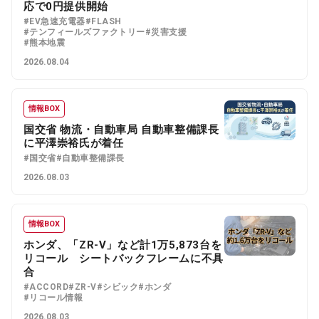
応で0円提供開始
#EV急速充電器
#FLASH
#テンフィールズファクトリー
#災害支援
#熊本地震
2026.08.04
情報BOX
国交省 物流・自動車局 自動車整備課長
に平澤崇裕氏が着任
#国交省
#自動車整備課長
2026.08.03
情報BOX
ホンダ、「ZR-V」など計1万5,873台を
リコール シートバックフレームに不具
合
#ACCORD
#ZR-V
#シビック
#ホンダ
#リコール情報
2026.08.03