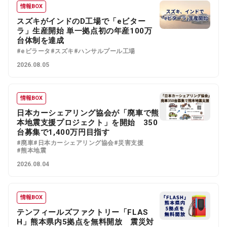
情報BOX
スズキがインドのD工場で「eビター
ラ」生産開始 単一拠点初の年産100万
台体制を達成
#eビラータ
#スズキ
#ハンサルプール工場
2026.08.05
情報BOX
日本カーシェアリング協会が「廃車で熊
本地震支援プロジェクト」を開始 350
台募集で1,400万円目指す
#廃車
#日本カーシェアリング協会
#災害支援
#熊本地震
2026.08.04
情報BOX
テンフィールズファクトリー「FLAS
H」熊本県内5拠点を無料開放 震災対