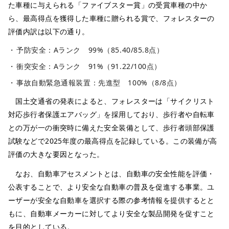
た車種に与えられる「ファイブスター賞」の受賞車種の中か
ら、最高得点を獲得した車種に贈られる賞で、フォレスターの
評価内訳は以下の通り。
予防安全：Aランク 99%（85.40/85.8点）
衝突安全：Aランク 91%（91.22/100点）
事故自動緊急通報装置：先進型 100%（8/8点）
国土交通省の発表によると、フォレスターは「サイクリスト
対応歩行者保護エアバッグ」を採用しており、歩行者や自転車
との万が一の衝突時に備えた安全装備として、歩行者頭部保護
試験などで2025年度の最高得点を記録している。この装備が高
評価の大きな要因となった。
なお、自動車アセスメントとは、自動車の安全性能を評価・
公表することで、より安全な自動車の普及を促進する事業。ユ
ーザーが安全な自動車を選択する際の参考情報を提供するとと
もに、自動車メーカーに対してより安全な製品開発を促すこと
を目的としている。