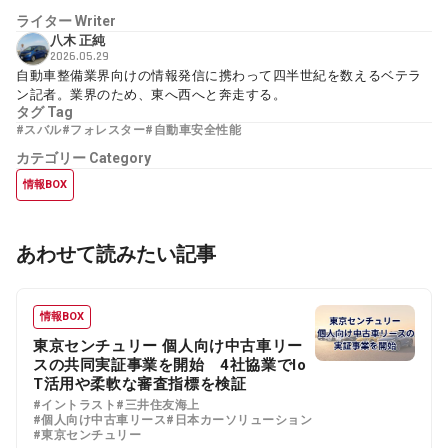
ライター
Writer
八木 正純
2026.05.29
自動車整備業界向けの情報発信に携わって四半世紀を数えるベテラ
ン記者。業界のため、東へ西へと奔走する。
タグ
Tag
#スバル
#フォレスター
#自動車安全性能
カテゴリー
Category
情報BOX
あわせて読みたい記事
情報BOX
東京センチュリー 個人向け中古車リー
スの共同実証事業を開始 4社協業でIo
T活用や柔軟な審査指標を検証
#イントラスト
#三井住友海上
#個人向け中古車リース
#日本カーソリューション
#東京センチュリー