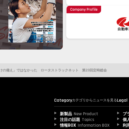
Company Profile
自動車
けの備え」ではなかった ロータストラックネット 第23回定時総会
Category
Legal
カテゴリからニュースを見る
New Product
新製品
プ
Topics
注目の話題
個
Information BOX
情報BOX
利