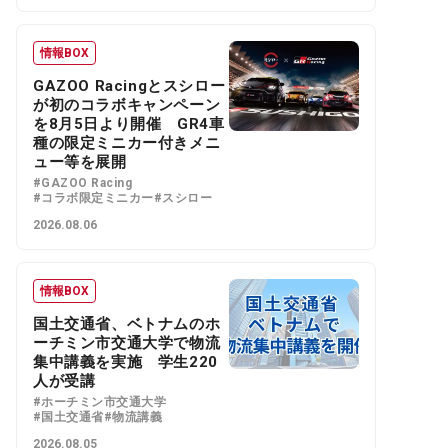
情報BOX
GAZOO Racingとスシロー
が初のコラボキャンペーン
を8月5日より開催 GR4車
種の限定ミニカー付きメニ
ュー等を展開
#GAZOO Racing
#コラボ限定ミニカー
#スシロー
2026.08.06
情報BOX
国土交通省、ベトナムのホ
ーチミン市交通大学で物流
集中講義を実施 学生220
人が受講
#ホーチミン市交通大学
#国土交通省
#物流講義
2026.08.05