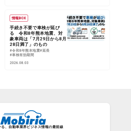
情報BOX
手続き不要で車検が延び
る 令和8年熊本地震、対
象車両は「7月29日から8月
28日満了」のもの
#令和8年熊本地震
#延長
#車検有効期間
2026.08.03
かる、自動車業界ビジネス情報の最前線