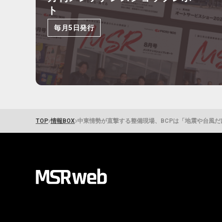
ト
毎月5日発行
›
›
TOP
情報BOX
中東情勢が直撃する整備現場、BCPは「地震や台風だ