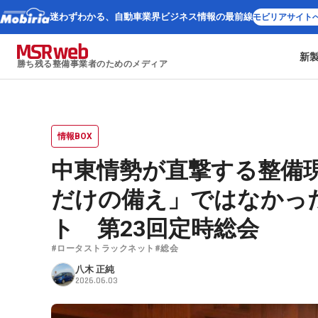
迷わずわかる、
自動車業界ビジネス情報の最前線
モビリアサイト
新
勝ち残る整備事業者のためのメディア
情報BOX
中東情勢が直撃する整備現
だけの備え」ではなかっ
ト 第23回定時総会
#ロータストラックネット
#総会
八木 正純
2026.06.03