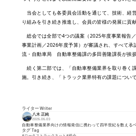
当会としても各委員会活動を通じて、技術、経営
り組みを引き続き推進し、会員の皆様の発展に貢
総会では全部で4つの議案（2025年度事業報告／2
事業計画／2026年度予算）が審議され、すべて
流・自動車局 自動車整備課の多田善隆課長が挨
続く第二部では、「自動車整備業界を取り巻く課
施。引き続き、「トラック業界特有の課題につい
ライター
Writer
八木 正純
2026.06.03
自動車整備業界向けの情報発信に携わって四半世紀を数える
タグ
Tag
#ロータストラックネット
#総会