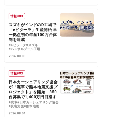
情報BOX
スズキがインドのD工場で
「eビターラ」生産開始 単
一拠点初の年産100万台体
制を達成
#eビラータ
#スズキ
#ハンサルプール工場
2026.08.05
情報BOX
日本カーシェアリング協会
が「廃車で熊本地震支援プ
ロジェクト」を開始 350
台募集で1,400万円目指す
#廃車
#日本カーシェアリング協会
#災害支援
#熊本地震
2026.08.04