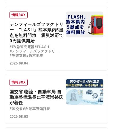
情報BOX
テンフィールズファクトリ
ー「FLASH」熊本県内5拠
点を無料開放 震災対応で
0円提供開始
#EV急速充電器
#FLASH
#テンフィールズファクトリー
#災害支援
#熊本地震
2026.08.04
情報BOX
国交省 物流・自動車局 自
動車整備課長に平澤崇裕氏
が着任
#国交省
#自動車整備課長
2026.08.03