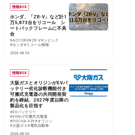
情報BOX
ホンダ、「ZR-V」など計1
万5,873台をリコール シ
ートバックフレームに不具
合
#ACCORD
#ZR-V
#シビック
#ホンダ
#リコール情報
2026.08.03
情報BOX
大阪ガスとオリジンがEVバ
ッテリー劣化診断機能付き
可搬式充電器の共同開発契
約を締結、2027年度以降の
製品化を目指す
#EVバッテリー
#EV向け可搬式充電器
#POCHA V2V
#オリジン
#大阪ガス
#電気自動車
2026.08.03