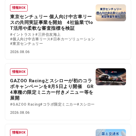
情報BOX
東京センチュリー 個人向け中古車リー
スの共同実証事業を開始 4社協業でIo
T活用や柔軟な審査指標を検証
#イントラスト
#三井住友海上
#個人向け中古車リース
#日本カーソリューション
#東京センチュリー
2026.08.06
情報BOX
GAZOO Racingとスシローが初のコラ
ボキャンペーンを8月5日より開催 GR
4車種の限定ミニカー付きメニュー等を
展開
#GAZOO Racing
#コラボ限定ミニカー
#スシロー
2026.08.06
情報BOX