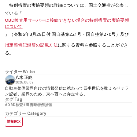
特例措置の実施要領の詳細については、国土交通省が公表し
ている「
OBD検査用サーバーに接続できない場合の特例措置の実施要領
について
」（令和6年3月28日付 国自基第221号・国自整第270号）及び
指定整備記録簿の記載方法
に関する資料を参照することができ
る。
ライター
Writer
八木 正純
2026.06.08
自動車整備業界向けの情報発信に携わって四半世紀を数えるベテラ
ン記者。業界のため、東へ西へと奔走する。
タグ
Tag
#OBD検査
#障害時特例措置
カテゴリー
Category
情報BOX