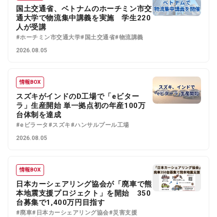
国土交通省、ベトナムのホーチミン市交
通大学で物流集中講義を実施 学生220
人が受講
#ホーチミン市交通大学
#国土交通省
#物流講義
2026.08.05
情報BOX
スズキがインドのD工場で「eビター
ラ」生産開始 単一拠点初の年産100万
台体制を達成
#eビラータ
#スズキ
#ハンサルプール工場
2026.08.05
情報BOX
日本カーシェアリング協会が「廃車で熊
本地震支援プロジェクト」を開始 350
台募集で1,400万円目指す
#廃車
#日本カーシェアリング協会
#災害支援