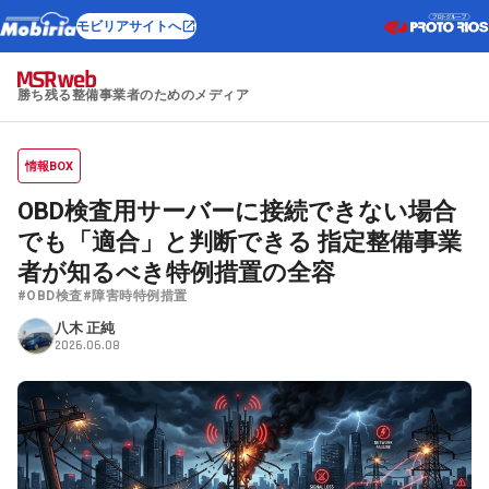
モビリアサイトへ
勝ち残る整備事業者のためのメディア
情報BOX
OBD検査用サーバーに接続できない場合
でも「適合」と判断できる 指定整備事業
者が知るべき特例措置の全容
#OBD検査
#障害時特例措置
八木 正純
2026.06.08