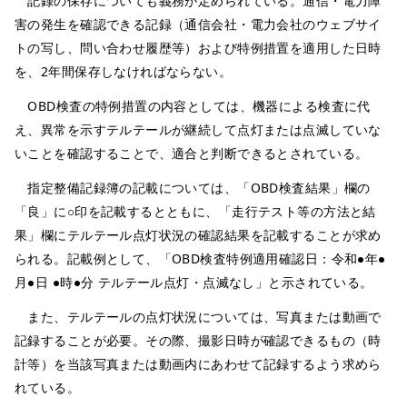
記録の保存についても義務が定められている。通信・電力障
害の発生を確認できる記録（通信会社・電力会社のウェブサイ
トの写し、問い合わせ履歴等）および特例措置を適用した日時
を、2年間保存しなければならない。
OBD検査の特例措置の内容としては、機器による検査に代
え、異常を示すテルテールが継続して点灯または点滅していな
いことを確認することで、適合と判断できるとされている。
指定整備記録簿の記載については、「OBD検査結果」欄の
「良」に○印を記載するとともに、「走行テスト等の方法と結
果」欄にテルテール点灯状況の確認結果を記載することが求め
られる。記載例として、「OBD検査特例適用確認日：令和●年●
月●日 ●時●分 テルテール点灯・点滅なし」と示されている。
また、テルテールの点灯状況については、写真または動画で
記録することが必要。その際、撮影日時が確認できるもの（時
計等）を当該写真または動画内にあわせて記録するよう求めら
れている。