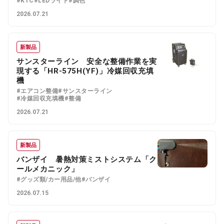
#KTC
#LEDライト
#調色
2026.07.21
新製品
サンスターライン 安全な整備作業を実
現する「HR-575H(YF)」冷媒回収充填
機
#エアコン整備
#サンスターライン
#冷媒回収充填機
#整備
2026.07.21
新製品
バンザイ 暑熱対策ミストシステム「ク
ールメカニック」
#グッズ類/カー用品/他
#バンザイ
2026.07.15