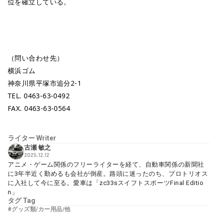
位を確立している。
（問い合わせ先）
横浜ゴム
神奈川県平塚市追分2-1
TEL. 0463-63-0492
FAX. 0463-63-0564
ライター
Writer
古瀬 敏之
2025.12.12
アニメ・ゲーム関係のフリーライターを経て、自動車関係の新聞社
に3年半近く勤めるも会社が倒産。路頭に迷ったのち、プロトリオス
に入社して今に至る。愛車は「zc33sスイフトスポーツFinal Editio
n」
タグ
Tag
#グッズ類/カー用品/他