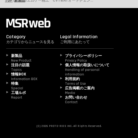
›
›
TOP
新製品
エムケー精工 CVT&ATオートチェンジャー「TF-200SU」
Category
Legal Information
カテゴリからニュースを見る
ご利用にあたって
新製品
プライバシーポリシー
New Product
Privacy Policy
注目の話題
個人情報の取扱いについて
Topics
Handling of personal 
情報BOX
information
Information BOX
利用規約
特集
Terms of Use
Special
広告掲載のご案内
工場ルポ
Media
Report
お問い合わせ
Contact
(C) 2026 PROTO-RIOS INC. All Rights Reserved.