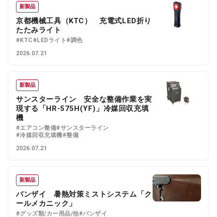
新製品
京都機械工具（KTC） 充電式LED折り
たたみライト
#KTC
#LEDライト
#調色
2026.07.21
新製品
サンスターライン 安全な整備作業を実
現する「HR-575H(YF)」冷媒回収充填
機
#エアコン整備
#サンスターライン
#冷媒回収充填機
#整備
2026.07.21
新製品
バンザイ 暑熱対策ミストシステム「ク
ールメカニック」
#グッズ類/カー用品/他
#バンザイ