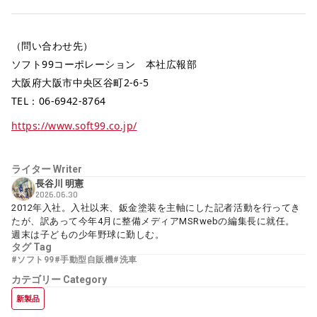
（問い合わせ先）
ソフト99コーポレーション 本社広報部
大阪府大阪市中央区谷町2-6-5
TEL：06-6942-8764
https://www.soft99.co.jp/
ライター
Writer
長谷川 明憲
2026.06.30
2012年入社。入社以来、鈑金塗装を主軸にした記者活動を行ってき
たが、訳あって今年4月に整備メディアMSRwebの編集長に就任。
週末は子どもの少年野球に勤しむ。
タグ
Tag
#ソフト99
#手動型自販機
#洗車
カテゴリー
Category
新製品