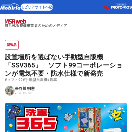
モビリアサイトへ
勝ち残る整備事業者のためのメディア
新製品
設置場所を選ばない手動型自販機
「SSV365」 ソフト99コーポレーショ
ンが電気不要・防水仕様で新発売
#ソフト99
#手動型自販機
#洗車
長谷川 明憲
2026.06.30