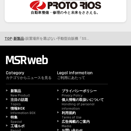
自動車整備・修理の今と未来をささえる。
›
›
TOP
新製品
設置場所を選ばない手動型自販機「SSV365」 ソフト99コーポレーションが電気不要・防水仕様で新発売
Category
Legal Information
カテゴリからニュースを見る
ご利用にあたって
新製品
プライバシーポリシー
New Product
Privacy Policy
注目の話題
個人情報の取扱いについて
Topics
Handling of personal 
情報BOX
information
Information BOX
利用規約
特集
Terms of Use
Special
広告掲載のご案内
工場ルポ
Media
Report
お問い合わせ