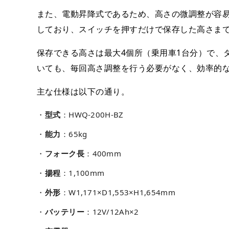
また、電動昇降式であるため、高さの微調整が容
しており、スイッチを押すだけで保存した高さま
保存できる高さは最大4個所（乗用車1台分）で、
いても、毎回高さ調整を行う必要がなく、効率的
主な仕様は以下の通り。
型式
：HWQ-200H-BZ
能力
：65kg
フォーク長
：400mm
揚程
：1,100mm
外形
：W1,171×D1,553×H1,654mm
バッテリー
：12V/12Ah×2