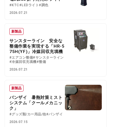
#KTC
#LEDライト
#調色
2026.07.21
新製品
サンスターライン 安全な
整備作業を実現する「HR-5
75H(YF)」冷媒回収充填機
#エアコン整備
#サンスターライン
#冷媒回収充填機
#整備
2026.07.21
新製品
バンザイ 暑熱対策ミスト
システム「クールメカニッ
ク」
#グッズ類/カー用品/他
#バンザイ
2026.07.15