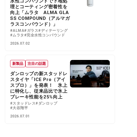
水性コンパウンドで下地処
理とコーティング密着性を
向上「ムラタ ALMA GLA
SS COMPOUND（アルマガ
ラスコンパウンド）」
#ALMA
#ガラス
#ディテーリング
#ムラタ
#完全水性コンパウンド
2026.07.02
新製品
注目の話題
ダンロップの新スタッドレ
スタイヤ「ICE Pro（アイ
スプロ）」を発表！ 氷上
に特化し、従来品比で氷上
ブレーキ性能を25%向上
#スタッドレス
#ダンロップ
#大谷翔平
2026.07.01