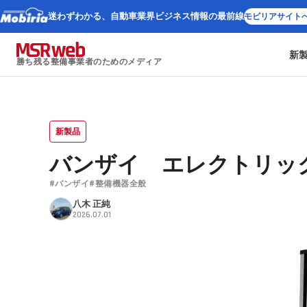
迷わずわかる、
自動車業界ビジネス情報の最前線
モビリアサイト
新
勝ち残る整備事業者のためのメディア
新製品
バンザイ エレクトリッ
#バンザイ
#整備機器全般
八木 正純
2026.07.01