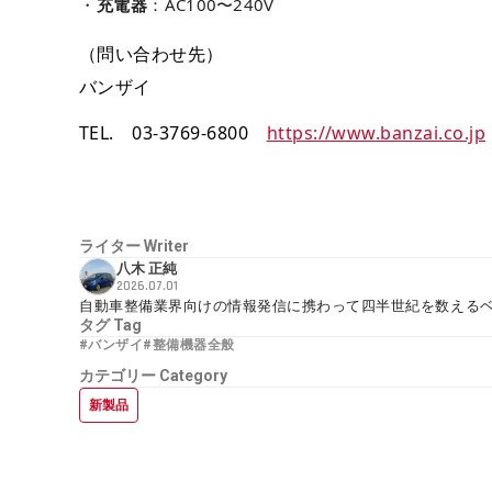
充電器
：AC100〜240V
（問い合わせ先）
バンザイ
TEL. 03-3769-6800
https://www.banzai.co.jp
ライター
Writer
八木 正純
2026.07.01
自動車整備業界向けの情報発信に携わって四半世紀を数える
タグ
Tag
#バンザイ
#整備機器全般
カテゴリー
Category
新製品