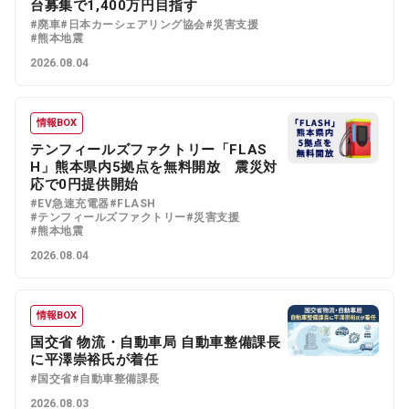
台募集で1,400万円目指す
#廃車
#日本カーシェアリング協会
#災害支援
#熊本地震
2026.08.04
情報BOX
テンフィールズファクトリー「FLAS
H」熊本県内5拠点を無料開放 震災対
応で0円提供開始
#EV急速充電器
#FLASH
#テンフィールズファクトリー
#災害支援
#熊本地震
2026.08.04
情報BOX
国交省 物流・自動車局 自動車整備課長
に平澤崇裕氏が着任
#国交省
#自動車整備課長
2026.08.03