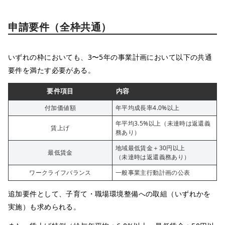
申請要件（全枠共通）
いずれの枠においても、3〜5年の事業計画において以下の共通
要件を満たす必要がある。
要件項目
内容
付加価値額
年平均成長率4.0%以上
年平均3.5%以上（未達時は返還義
賃上げ
務あり）
地域最低賃金＋30円以上
最低賃金
（未達時は返還義務あり）
ワークライフバランス
一般事業主行動計画の公表
追加要件として、子育て・職場環境整備への取組（いずれかを
実施）も求められる。