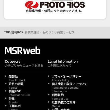
自動車整備・修理の今と未来をささえる。
›
›
TOP
情報BOX
新事業進出・ものづくり商業サービス補助金 第1回公募要領を公開 申請受付は8月31日から
Category
Legal Information
カテゴリからニュースを見る
ご利用にあたって
新製品
プライバシーポリシー
New Product
Privacy Policy
注目の話題
個人情報の取扱いについて
Topics
Handling of personal 
情報BOX
information
Information BOX
利用規約
特集
Terms of Use
Special
広告掲載のご案内
工場ルポ
Media
Report
お問い合わせ