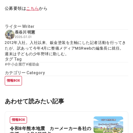
公募要領は
こちら
から
ライター
Writer
長谷川 明憲
2026.07.01
2012年入社。入社以来、鈑金塗装を主軸にした記者活動を行ってき
たが、訳あって今年4月に整備メディアMSRwebの編集長に就任。
週末は子どもの少年野球に勤しむ。
タグ
Tag
#中小企業庁
#補助金
カテゴリー
Category
情報BOX
あわせて読みたい記事
情報BOX
令和8年熊本地震 カーメーカー各社の