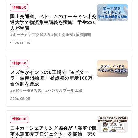
情報BOX
国土交通省、ベトナムのホーチミン市交
通大学で物流集中講義を実施 学生220
人が受講
#ホーチミン市交通大学
#国土交通省
#物流講義
2026.08.05
情報BOX
スズキがインドのD工場で「eビター
ラ」生産開始 単一拠点初の年産100万
台体制を達成
#eビラータ
#スズキ
#ハンサルプール工場
2026.08.05
情報BOX
日本カーシェアリング協会が「廃車で熊
本地震支援プロジェクト」を開始 350