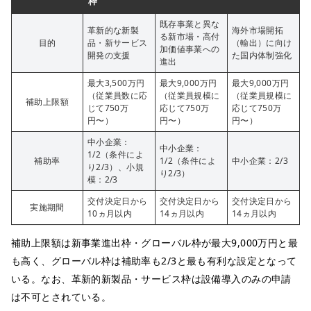
枠
既存事業と異な
革新的な新製
海外市場開拓
る新市場・高付
目的
品・新サービス
（輸出）に向け
加価値事業への
開発の支援
た国内体制強化
進出
最大3,500万円
最大9,000万円
最大9,000万円
（従業員数に応
（従業員規模に
（従業員規模に
補助上限額
じて750万
応じて750万
応じて750万
円〜）
円〜）
円〜）
中小企業：
中小企業：
1/2（条件によ
補助率
1/2（条件によ
中小企業：2/3
り2/3）、小規
り2/3）
模：2/3
交付決定日から
交付決定日から
交付決定日から
実施期間
10ヵ月以内
14ヵ月以内
14ヵ月以内
補助上限額は新事業進出枠・グローバル枠が最大9,000万円と最
も高く、グローバル枠は補助率も2/3と最も有利な設定となって
いる。なお、革新的新製品・サービス枠は設備導入のみの申請
は不可とされている。