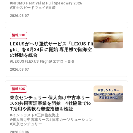
#NISMO Festival at Fuji Speedway 2026
#富士スピードウェイ
#日産
2026.08.07
情報BOX
LEXUSがヘリ運航サービス「LEXUS Fli
ght」を8月24日に開始 専用機で陸海空
の移動を統合
#LEXUS
#LEXUS Flight
#エアロトヨタ
2026.08.07
情報BOX
東京センチュリー 個人向け中古車リー
スの共同実証事業を開始 4社協業でIo
T活用や柔軟な審査指標を検証
#イントラスト
#三井住友海上
#個人向け中古車リース
#日本カーソリューション
#東京センチュリー
2026.08.06