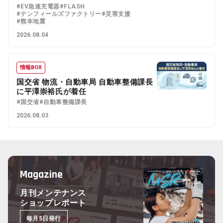
#EV急速充電器
#FLASH
#テンフィールズファクトリー
#災害支援
#熊本地震
2026.08.04
情報BOX
国交省 物流・自動車局 自動車整備課長
に平澤崇裕氏が着任
#国交省
#自動車整備課長
2026.08.03
Magazine
月刊メンテナンス
ショップレポート
毎月5日発行