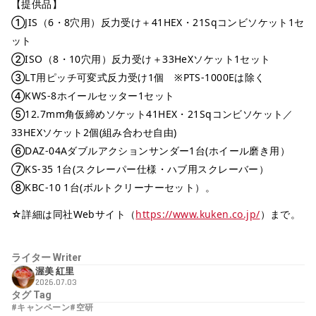
【提供品】
①JIS（6・8穴用）反力受け＋41HEX・21Sqコンビソケット1セ
ット
②ISO（8・10穴用）反力受け＋33HeXソケット1セット
③LT用ピッチ可変式反力受け1個 ※PTS-1000Eは除く
④KWS-8ホイールセッター1セット
⑤12.7mm角仮締めソケット41HEX・21Sqコンビソケット／
33HEXソケット2個(組み合わせ自由)
⑥DAZ-04Aダブルアクションサンダー1台(ホイール磨き用）
⑦KS-35 1台(スクレーパー仕様・ハブ用スクレーバー）
⑧KBC-10 1台(ボルトクリーナーセット）。
☆詳細は同社Webサイト（
https://www.kuken.co.jp/
）まで。
ライター
Writer
渥美 紅里
2026.07.03
タグ
Tag
#キャンペーン
#空研