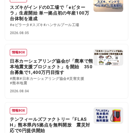
スズキがインドのD工場で「eビター
ラ」生産開始 単一拠点初の年産100万
台体制を達成
#eビラータ
#スズキ
#ハンサルプール工場
2026.08.05
情報BOX
日本カーシェアリング協会が「廃車で熊
本地震支援プロジェクト」を開始 350
台募集で1,400万円目指す
#廃車
#日本カーシェアリング協会
#災害支援
#熊本地震
2026.08.04
情報BOX
テンフィールズファクトリー「FLAS
H」熊本県内5拠点を無料開放 震災対
応で0円提供開始