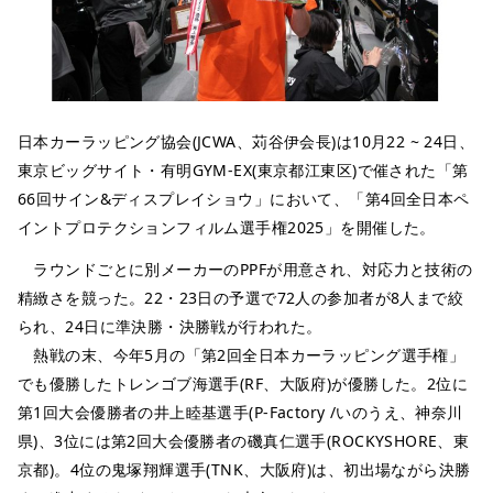
日本カーラッピング協会(JCWA、苅谷伊会長)は10月22 ~ 24日、
東京ビッグサイト・有明GYM-EX(東京都江東区)で催された「第
66回サイン&ディスプレイショウ」において、「第4回全日本ペ
イントプロテクションフィルム選手権2025」を開催した。
ラウンドごとに別メーカーのPPFが用意され、対応力と技術の
精緻さを競った。22・23日の予選で72人の参加者が8人まで絞
られ、24日に準決勝・決勝戦が行われた。
熱戦の末、今年5月の「第2回全日本カーラッピング選手権」
でも優勝したトレンゴブ海選手(RF、大阪府)が優勝した。2位に
第1回大会優勝者の井上睦基選手(P-Factory /いのうえ、神奈川
県)、3位には第2回大会優勝者の磯真仁選手(ROCKYSHORE、東
京都)。4位の鬼塚翔輝選手(TNK、大阪府)は、初出場ながら決勝