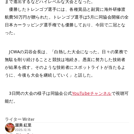
まで進出するなどハイレベルな大会となった。
優勝したトレンゴブ選手には、各種賞品と副賞に海外研修渡
航費50万円が贈られた。トレンゴブ選手は5月に同協会開催の全
日本カーラッピング選手権でも優勝しており、今回で二冠とな
った。
JCWAの苅谷会長は、「白熱した大会になった。日々の業務で
無駄を削り続けることと競技は地続き。愚直に努力した技術者
が結果を残す。そのような技術者にスポットライトが当たるよ
うに、今後も大会を継続していく」と話した。
3日間の大会の様子は同協会公式
YouTubeチャンネル
で視聴可
能だ。
ライター
Writer
渥美 紅里
2025.12.16