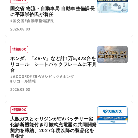
国交省 物流・自動車局 自動車整備課長
に平澤崇裕氏が着任
#国交省
#自動車整備課長
2026.08.03
情報BOX
ホンダ、「ZR-V」など計1万5,873台を
リコール シートバックフレームに不具
合
#ACCORD
#ZR-V
#シビック
#ホンダ
#リコール情報
2026.08.03
情報BOX
大阪ガスとオリジンがEVバッテリー劣
化診断機能付き可搬式充電器の共同開発
契約を締結、2027年度以降の製品化を
目指す