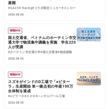
展開
#GAZOO Racing
#コラボ限定ミニカー
#スシロー
2026.08.06
情報BOX
国土交通省、ベトナムのホーチミン市交
通大学で物流集中講義を実施 学生220
人が受講
#ホーチミン市交通大学
#国土交通省
#物流講義
2026.08.05
情報BOX
スズキがインドのD工場で「eビター
ラ」生産開始 単一拠点初の年産100万
台体制を達成
#eビラータ
#スズキ
#ハンサルプール工場
2026.08.05