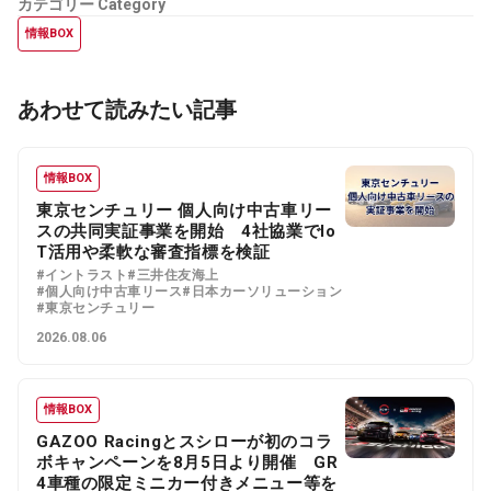
カテゴリー
Category
情報BOX
あわせて読みたい記事
情報BOX
東京センチュリー 個人向け中古車リー
スの共同実証事業を開始 4社協業でIo
T活用や柔軟な審査指標を検証
#イントラスト
#三井住友海上
#個人向け中古車リース
#日本カーソリューション
#東京センチュリー
2026.08.06
情報BOX
GAZOO Racingとスシローが初のコラ
ボキャンペーンを8月5日より開催 GR
4車種の限定ミニカー付きメニュー等を