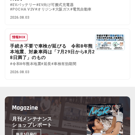
#EVバッテリー
#EV向け可搬式充電器
#POCHA V2V
#オリジン
#大阪ガス
#電気自動車
2026.08.03
情報BOX
手続き不要で車検が延びる 令和8年熊
本地震、対象車両は「7月29日から8月2
8日満了」のもの
#令和8年熊本地震
#延長
#車検有効期間
2026.08.03
Magazine
月刊メンテナンス
ショップレポート
毎月5日発行