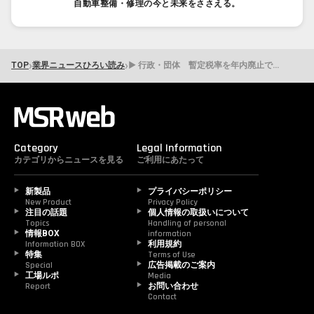
自動車整備・修理の今と未来をささえる。
›
›
TOP
業界ニュースひろい読み
▶ 行政・団体 暫定税率を年内廃止で与野党合意。補助金を段階的に増額
Category
Legal Information
カテゴリからニュースを見る
ご利用にあたって
新製品
プライバシーポリシー
New Product
Privacy Policy
注目の話題
個人情報の取扱いについて
Topics
Handling of personal 
情報BOX
information
Information BOX
利用規約
特集
Terms of Use
Special
広告掲載のご案内
工場ルポ
Media
Report
お問い合わせ
Contact