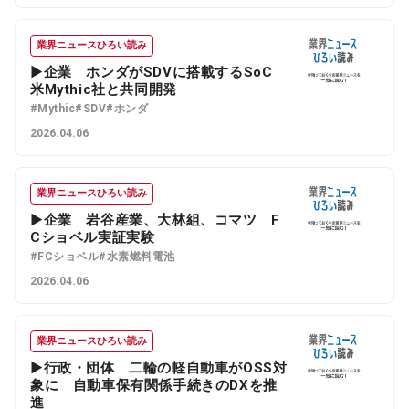
業界ニュースひろい読み
▶企業 ホンダがSDVに搭載するSoC
米Mythic社と共同開発
#Mythic
#SDV
#ホンダ
2026.04.06
業界ニュースひろい読み
▶企業 岩谷産業、大林組、コマツ F
Cショベル実証実験
#FCショベル
#水素燃料電池
2026.04.06
業界ニュースひろい読み
▶行政・団体 二輪の軽自動車がOSS対
象に 自動車保有関係手続きのDXを推
進