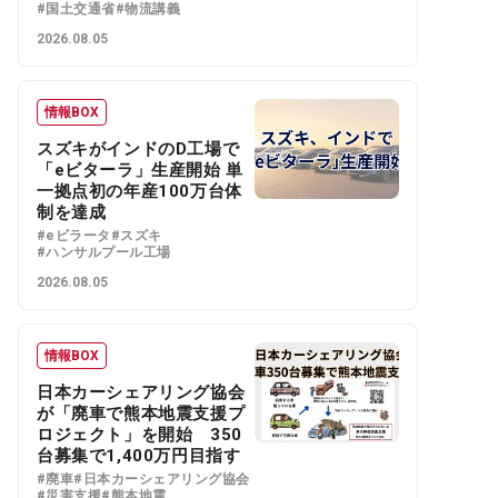
#国土交通省
#物流講義
2026.08.05
情報BOX
スズキがインドのD工場で
「eビターラ」生産開始 単
一拠点初の年産100万台体
制を達成
#eビラータ
#スズキ
#ハンサルプール工場
2026.08.05
情報BOX
日本カーシェアリング協会
が「廃車で熊本地震支援プ
ロジェクト」を開始 350
台募集で1,400万円目指す
#廃車
#日本カーシェアリング協会
#災害支援
#熊本地震