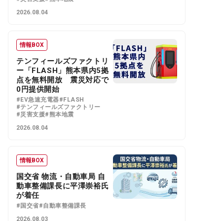
2026.08.04
情報BOX
テンフィールズファクトリ
ー「FLASH」熊本県内5拠
点を無料開放 震災対応で
0円提供開始
#EV急速充電器
#FLASH
#テンフィールズファクトリー
#災害支援
#熊本地震
2026.08.04
情報BOX
国交省 物流・自動車局 自
動車整備課長に平澤崇裕氏
が着任
#国交省
#自動車整備課長
2026.08.03