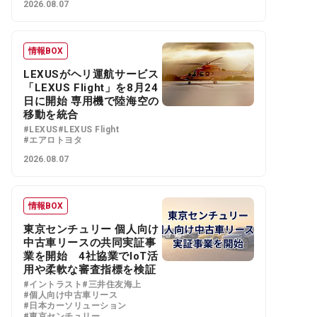
2026.08.07
情報BOX
LEXUSがヘリ運航サービス
「LEXUS Flight」を8月24
日に開始 専用機で陸海空の
移動を統合
#LEXUS
#LEXUS Flight
#エアロトヨタ
2026.08.07
情報BOX
東京センチュリー 個人向け
中古車リースの共同実証事
業を開始 4社協業でIoT活
用や柔軟な審査指標を検証
#イントラスト
#三井住友海上
#個人向け中古車リース
#日本カーソリューション
#東京センチュリー