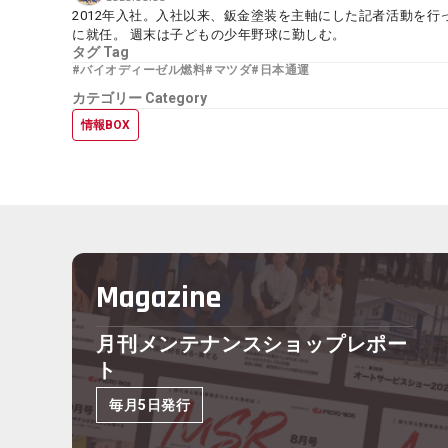
2012年入社。入社以来、鈑金塗装を主軸にした記者活動を行
に就任。 週末は子どもの少年野球に勤しむ。
タグ
Tag
#バイオディーゼル燃料
#マツダ
#日本通運
カテゴリー
Category
情報BOX
Magazine
月刊メンテナンスショップレポー
ト
毎月5日発行