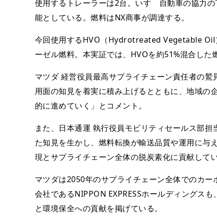
使用するトレーラーは2台。いすゞ自動車の協力の
能としている。燃料はNX商事が調達する。
今回使用するHVO（Hydrotreated Vegeta
ーゼル燃料。本実証では、HVOを約51%混合した
マツダ 経営役員最高サプライチェーン責任者の鷲
用面の知見を着実に積み上げるとともに、地域の
的に進めていく」とコメント。
また、日本通運 執行役員モビリティセールス部担
た知見を生かし、燃料転換が輸送品質や運用に与
現とサプライチェーン全体の脱炭素化に貢献して
マツダは2050年のサプライチェーン全体でのカ
会社であるNIPPON EXPRESSホールディング
と環境保全への貢献を掲げている。