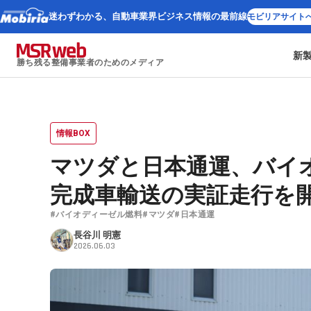
迷わずわかる、
自動車業界ビジネス情報の最前線
モビリアサイト
新
勝ち残る整備事業者のためのメディア
情報BOX
マツダと日本通運、バイ
完成車輸送の実証走行を
#バイオディーゼル燃料
#マツダ
#日本通運
長谷川 明憲
2026.06.03