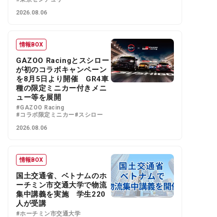
2026.08.06
情報BOX
GAZOO Racingとスシロー
が初のコラボキャンペーン
を8月5日より開催 GR4車
種の限定ミニカー付きメニ
ュー等を展開
#GAZOO Racing
#コラボ限定ミニカー
#スシロー
2026.08.06
情報BOX
国土交通省、ベトナムのホ
ーチミン市交通大学で物流
集中講義を実施 学生220
人が受講
#ホーチミン市交通大学