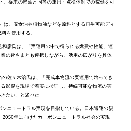
下、従来の軽油と同等の運用・点検体制での稼働を可
ble Oil）は、廃食油や植物油などを原料とする再生可能ディ
燃料を使用する。
見和彦氏は、「実運用の中で得られる燃費や性能、運
企業の皆さまとも連携しながら、活用の広がりを具体
当の佐々木治氏は、「完成車物流の実運用で培ってき
える影響を現場で着実に検証し、持続可能な物流の実
いきたい」と述べた。
ーボンニュートラル実現を目指している。日本通運の親
スも、2050年に向けたカーボンニュートラル社会の実現