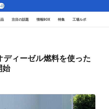
へ
製品
注目の話題
情報BOX
特集
工場ルポ
オディーゼル燃料を使った
開始