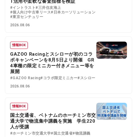
T活用や柔軟な審査指標を検証
#イントラスト
#三井住友海上
#個人向け中古車リース
#日本カーソリューション
#東京センチュリー
2026.08.06
情報BOX
GAZOO Racingとスシローが初のコラ
ボキャンペーンを8月5日より開催 GR
4車種の限定ミニカー付きメニュー等を
展開
#GAZOO Racing
#コラボ限定ミニカー
#スシロー
2026.08.06
情報BOX
国土交通省、ベトナムのホーチミン市交
通大学で物流集中講義を実施 学生220
人が受講
#ホーチミン市交通大学
#国土交通省
#物流講義