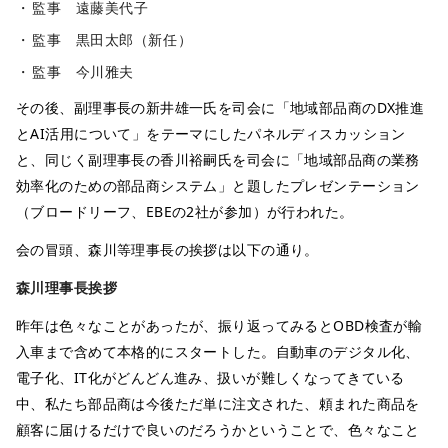
監事 遠藤美代子
監事 黒田太郎（新任）
監事 今川雅夫
その後、副理事長の新井雄一氏を司会に「地域部品商のDX推進
とAI活用について」をテーマにしたパネルディスカッション
と、同じく副理事長の香川裕嗣氏を司会に「地域部品商の業務
効率化のための部品商システム」と題したプレゼンテーション
（ブロードリーフ、EBEの2社が参加）が行われた。
会の冒頭、森川等理事長の挨拶は以下の通り。
森川理事長挨拶
昨年は色々なことがあったが、振り返ってみるとOBD検査が輸
入車まで含めて本格的にスタートした。自動車のデジタル化、
電子化、IT化がどんどん進み、扱いが難しくなってきている
中、私たち部品商は今後ただ単に注文された、頼まれた商品を
顧客に届けるだけで良いのだろうかということで、色々なこと