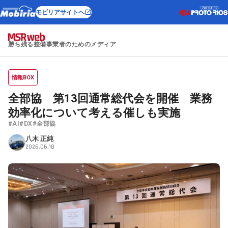
モビリアサイトへ
勝ち残る整備事業者のためのメディア
情報BOX
全部協 第13回通常総代会を開催 業務
効率化について考える催しも実施
#AI
#DX
#全部協
八木 正純
2026.06.18