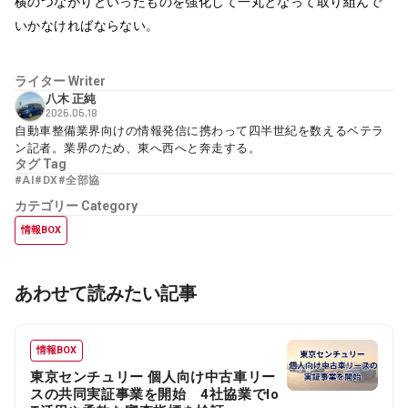
横のつながりといったものを強化して一丸となって取り組んで
いかなければならない。
ライター
Writer
八木 正純
2026.06.18
自動車整備業界向けの情報発信に携わって四半世紀を数えるベテラ
ン記者。業界のため、東へ西へと奔走する。
タグ
Tag
#AI
#DX
#全部協
カテゴリー
Category
情報BOX
あわせて読みたい記事
情報BOX
東京センチュリー 個人向け中古車リー
スの共同実証事業を開始 4社協業でIo