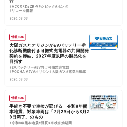
合
#ACCORD
#ZR-V
#シビック
#ホンダ
#リコール情報
2026.08.03
情報BOX
大阪ガスとオリジンがEVバッテリー劣
化診断機能付き可搬式充電器の共同開発
契約を締結、2027年度以降の製品化を
目指す
#EVバッテリー
#EV向け可搬式充電器
#POCHA V2V
#オリジン
#大阪ガス
#電気自動車
2026.08.03
情報BOX
手続き不要で車検が延びる 令和8年熊
本地震、対象車両は「7月29日から8月2
8日満了」のもの
#令和8年熊本地震
#延長
#車検有効期間