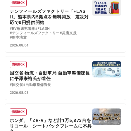
情報BOX
テンフィールズファクトリー「FLAS
H」熊本県内5拠点を無料開放 震災対
応で0円提供開始
#EV急速充電器
#FLASH
#テンフィールズファクトリー
#災害支援
#熊本地震
2026.08.04
情報BOX
国交省 物流・自動車局 自動車整備課長
に平澤崇裕氏が着任
#国交省
#自動車整備課長
2026.08.03
情報BOX
ホンダ、「ZR-V」など計1万5,873台を
リコール シートバックフレームに不具