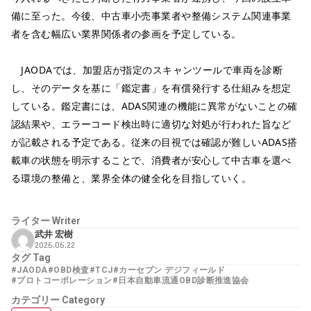
備に至った。今後、中古車小売事業者や整備システム関連事業
者を含む幅広い業界関係者の参画を予定している。
JAODAでは、加盟店が指定のスキャンツールで車両を診断
し、そのデータを基に「鑑定書」を有償発行する仕組みを想定
している。鑑定書には、ADAS関連の機能に異常がないことの確
認結果や、エラーコード検出時に適切な対処が行われた旨など
が記載される予定である。従来の目視では確認が難しいADAS搭
載車の状態を明示することで、消費者が安心して中古車を選べ
る環境の整備と、業界全体の健全化を目指していく。
ライター
Writer
武井 宏樹
2026.06.22
タグ
Tag
#JAODA
#OBD検査
#TCJ
#カーセブン デジフィールド
#プロトコーポレーション
#日本自動車流通OBD診断推進協会
カテゴリー
Category