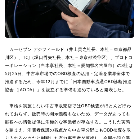
カーセブン デジフィールド（井上貴之社長、本社＝東京都品
川区）、TCJ（堀口哲矢社長、本社＝東京都渋谷区）、プロトコ
ーポレーション（白木享社長、本社＝愛知県名古屋市）の3社は
5月25日、中古車市場でのOBD検査の活用・定着を業界全体で
推進するため、今年12月までに「日本自動車流通OBD診断推進
協会（JAODA）」を設立する準備を進めていると発表した。
車検を実施しない中古車販売店ではOBD検査がほとんど行わ
れておらず、販売時の開示義務もないため、データがあっても
顧客への情報提供に消極的な事業者が存在する。こうした実態
を踏まえ、消費者保護の観点から中古車分野にもOBD検査を取
り入れるべきだと判断した有力事業者が連携し、今回の設立準