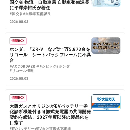
国交省 物流・自動車局 自動車整備課長
に平澤崇裕氏が着任
#国交省
#自動車整備課長
2026.08.03
情報BOX
ホンダ、「ZR-V」など計1万5,873台を
リコール シートバックフレームに不具
合
#ACCORD
#ZR-V
#シビック
#ホンダ
#リコール情報
2026.08.03
情報BOX
大阪ガスとオリジンがEVバッテリー劣
化診断機能付き可搬式充電器の共同開発
契約を締結、2027年度以降の製品化を
目指す
#EVバッテリー
#EV向け可搬式充電器