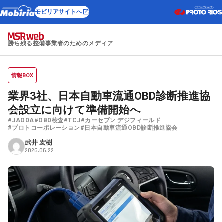
モビリアサイトへ
勝ち残る整備事業者のためのメディア
情報BOX
業界3社、日本自動車流通OBD診断推進協
会設立に向けて準備開始へ
#JAODA
#OBD検査
#TCJ
#カーセブン デジフィールド
#プロトコーポレーション
#日本自動車流通OBD診断推進協会
武井 宏樹
2026.06.22