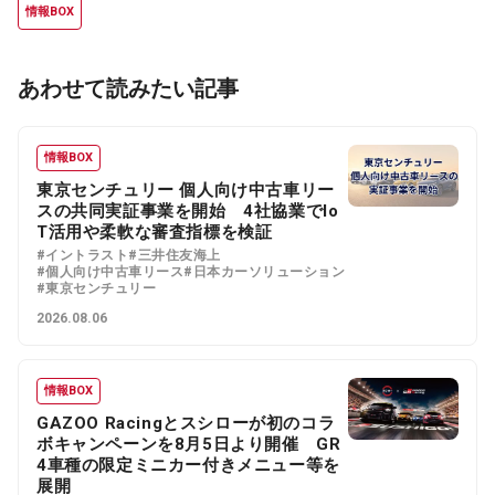
情報BOX
あわせて読みたい記事
情報BOX
東京センチュリー 個人向け中古車リー
スの共同実証事業を開始 4社協業でIo
T活用や柔軟な審査指標を検証
#イントラスト
#三井住友海上
#個人向け中古車リース
#日本カーソリューション
#東京センチュリー
2026.08.06
情報BOX
GAZOO Racingとスシローが初のコラ
ボキャンペーンを8月5日より開催 GR
4車種の限定ミニカー付きメニュー等を
展開