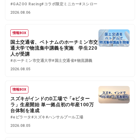
#GAZOO Racing
#コラボ限定ミニカー
#スシロー
2026.08.06
情報BOX
国土交通省、ベトナムのホーチミン市交
通大学で物流集中講義を実施 学生220
人が受講
#ホーチミン市交通大学
#国土交通省
#物流講義
2026.08.05
情報BOX
スズキがインドのD工場で「eビター
ラ」生産開始 単一拠点初の年産100万
台体制を達成
#eビラータ
#スズキ
#ハンサルプール工場
2026.08.05