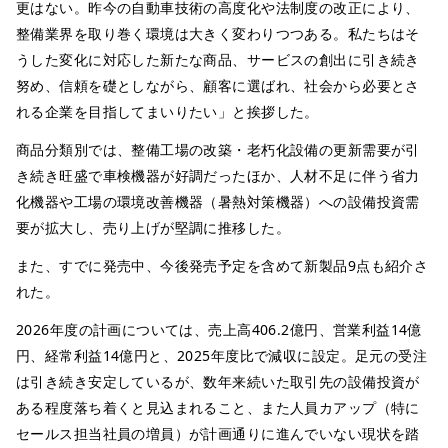
更はない。昨今の自動車技術の高度化や法制度の改正により、
整備業界を取り巻く環境は大きく変わりつつある。私たちはそ
うした変化に対応した新たな商品、サービスの創出に引き続き
努め、信頼を礎としながら、顧客に選ばれ、社会から必要とさ
れる企業を目指してまいりたい」と挨拶した。
商品分類別では、整備工場の改築・老朽化設備の更新需要が引
き続き旺盛で車検機器が好調だったほか、人材不足に伴う省力
化機器や工場の環境改善機器（暑熱対策機器）への設備投資需
要が拡大し、売り上げが堅調に推移した。
また、すでに発売中、今後発売予定を含めて新製品9点も紹介さ
れた。
2026年度の計画については、売上高406.2億円、営業利益14億
円、経常利益14億円と、2025年度比で減収に設定。足元の受注
は引き続き安定しているが、数年来続いた取引先の設備投資が
ある程度落ち着くと見込まれること、また人員カアップ（特に
セールス担当社員の増員）が計画通りに進んでいない現状を踏