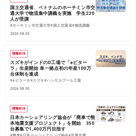
国土交通省、ベトナムのホーチミン市交
通大学で物流集中講義を実施 学生220
人が受講
#ホーチミン市交通大学
#国土交通省
#物流講義
2026.08.05
情報BOX
スズキがインドのD工場で「eビター
ラ」生産開始 単一拠点初の年産100万
台体制を達成
#eビラータ
#スズキ
#ハンサルプール工場
2026.08.05
情報BOX
日本カーシェアリング協会が「廃車で熊
本地震支援プロジェクト」を開始 350
台募集で1,400万円目指す
#廃車
#日本カーシェアリング協会
#災害支援