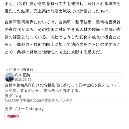
まえ、現場社員が意欲を持って力を発揮し、続けられる体制を
優先した結果、売上高は前期比減収での計画としたもの。
自動車整備業界においては、自動車・整備技術・整備検査機器
の高度化が進み、その技術に対応できる人材の確保・育成が喫
緊の課題となっている。同社はこうした変化を成長の機会とと
らえ、商品力・技術力向上に加えて適応力をさらに強化するこ
とで、業界の発展と信頼性の向上に貢献する構えだ。
ライター
Writer
八木 正純
2026.06.25
自動車整備業界向けの情報発信に携わって四半世紀を数えるベテラ
ン記者。業界のため、東へ西へと奔走する。
タグ
Tag
#2025年度実績
#2026年度計画
#バンザイ
カテゴリー
Category
情報BOX