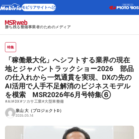
モビリアサイトへ
勝ち残る整備事業者のためのメディア
特集
「稼働最大化」へシフトする業界の現在
地とジャパントラックショー2026 部品
の仕入れから一気通貫を実現、DXの先の
AI活用で人手不足解消のビジネスモデル
を模索 MSR2026年6月号特集⑥
#AI
#DX
#ツカサ工業
#大型車整備
泉山 大（プロジェクトD）
2026.05.14