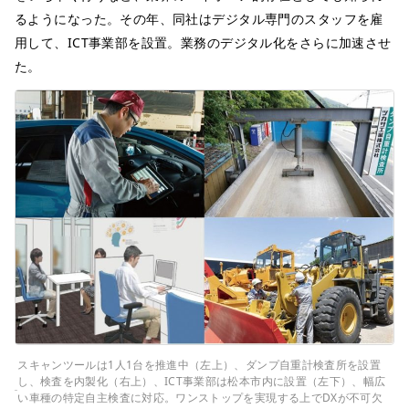
るようになった。その年、同社はデジタル専門のスタッフを雇
用して、ICT事業部を設置。業務のデジタル化をさらに加速させ
た。
スキャンツールは1人1台を推進中（左上）、ダンプ自重計検査所を設置
し、検査を内製化（右上）、ICT事業部は松本市内に設置（左下）、幅広
い車種の特定自主検査に対応。ワンストップを実現する上でDXが不可欠