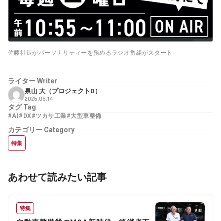
佐藤社長がパーソナリティーを務めるラジオ番組がスタート
ライター
Writer
泉山 大（プロジェクトD）
2026.05.14
タグ
Tag
#AI
#DX
#ツカサ工業
#大型車整備
カテゴリー
Category
特集
あわせて読みたい記事
特集