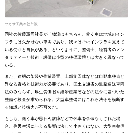
ツカサ工業本社外観
同社の佐藤憲司社長が「物流はもちろん、働く車は地域のイン
フラには欠かせない車両であり、我々はそのインフラを支えて
いる使命と自負がある」というように、整備士、経営者のメン
タリティーと技術・設備は小型の整備環境とは大きく異なって
いる。
また、建機の架装や作業装置、上部旋回体などは自動車整備と
異なる資格と技術力が必要であり、国土交通省の道路運送車両
法のみならず、厚生労働省や経済産業省などの法令に基づいた
整備や検査が求められる。大型車整備にはこれら法令を横断す
る知識と技術力が不可欠だ。
もしも、働く車が思わぬ故障などで休車を余儀なくされた場
合、住民生活に与える影響は決して小さくはない。大型車整備