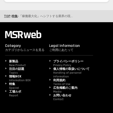
›
›
TOP
特集
「稼働最大化」へシフトする業界の現在地とジャパントラックショー2026 部品の仕入れから一気通貫を実現、DXの先のAI活用で人手不足解消のビジネスモデルを模索 MSR2026年6月号特集⑥
Category
Legal Information
カテゴリからニュースを見る
ご利用にあたって
新製品
プライバシーポリシー
New Product
Privacy Policy
注目の話題
個人情報の取扱いについて
Topics
Handling of personal 
情報BOX
information
Information BOX
利用規約
特集
Terms of Use
Special
広告掲載のご案内
工場ルポ
Media
Report
お問い合わせ
Contact