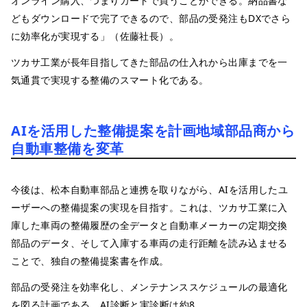
オンライン購入、つまりカートで買うことができる。納品書な
どもダウンロードで完了できるので、部品の受発注もDXでさら
に効率化が実現する」（佐藤社長）。
ツカサ工業が長年目指してきた部品の仕入れから出庫までを一
気通貫で実現する整備のスマート化である。
AIを活用した整備提案を計画地域部品商から
自動車整備を変革
今後は、松本自動車部品と連携を取りながら、AIを活用したユ
ーザーへの整備提案の実現を目指す。これは、ツカサ工業に入
庫した車両の整備履歴の全データと自動車メーカーの定期交換
部品のデータ、そして入庫する車両の走行距離を読み込ませる
ことで、独自の整備提案書を作成。
部品の受発注を効率化し、メンテナンススケジュールの最適化
を図る計画である。AI診断と実診断は約8