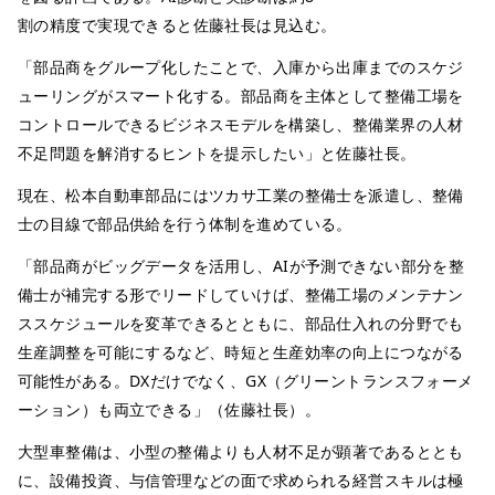
割の精度で実現できると佐藤社長は見込む。
「部品商をグループ化したことで、入庫から出庫までのスケジ
ューリングがスマート化する。部品商を主体として整備工場を
コントロールできるビジネスモデルを構築し、整備業界の人材
不足問題を解消するヒントを提示したい」と佐藤社長。
現在、松本自動車部品にはツカサ工業の整備士を派遣し、整備
士の目線で部品供給を行う体制を進めている。
「部品商がビッグデータを活用し、AIが予測できない部分を整
備士が補完する形でリードしていけば、整備工場のメンテナン
ススケジュールを変革できるとともに、部品仕入れの分野でも
生産調整を可能にするなど、時短と生産効率の向上につながる
可能性がある。DXだけでなく、GX（グリーントランスフォーメ
ーション）も両立できる」（佐藤社長）。
大型車整備は、小型の整備よりも人材不足が顕著であるととも
に、設備投資、与信管理などの面で求められる経営スキルは極