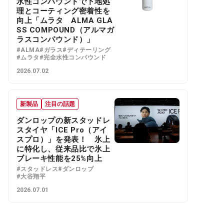
水性コンパウンドで下地処
理とコーティング密着性を
向上「ムラタ ALMA GLA
SS COMPOUND（アルマガ
ラスコンパウンド）」
#ALMA
#ガラス
#ディテーリング
#ムラタ
#完全水性コンパウンド
2026.07.02
新製品
注目の話題
ダンロップの新スタッドレ
スタイヤ「ICE Pro（アイ
スプロ）」を発表！ 氷上
に特化し、従来品比で氷上
ブレーキ性能を25%向上
#スタッドレス
#ダンロップ
#大谷翔平
2026.07.01