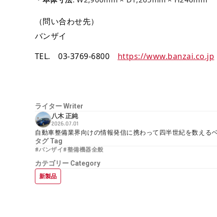
（問い合わせ先）
バンザイ
TEL. 03-3769-6800
https://www.banzai.co.jp
ライター
Writer
八木 正純
2026.07.01
自動車整備業界向けの情報発信に携わって四半世紀を数える
タグ
Tag
#バンザイ
#整備機器全般
カテゴリー
Category
新製品