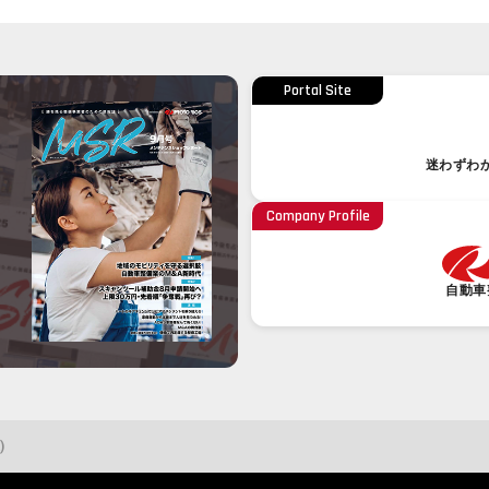
Portal Site
迷わずわ
Company Profile
自動車
)