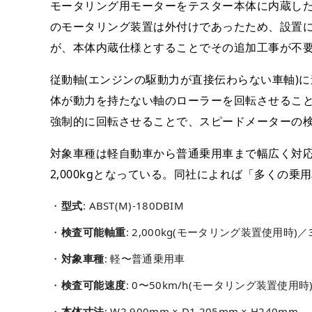
モータリング用モーターをテスター本体に内蔵し
のモータリング装置は外付けであったため、設置
が、本体内蔵仕様とすることでその追加工事が不
従動軸(エンジンの駆動力が直接伝わらない車軸)
体が動力を持たない軸のローラーを回転させるこ
強制的に回転させることで、スピードメーターの
対象車種は軽自動車から普通乗用車まで幅広く対
2,000kgとなっている。同社によれば「多くの
型式
: ABST(M)-180DBIM
検査可能軸重
: 2,000kg(モータリング装置使用時)／3
対象車種
: 軽〜普通乗用車
検査可能速度
: 0〜50km/h(モータリング装置使用時)
本体寸法
: W2,900mm × D1,205mm × H240mm