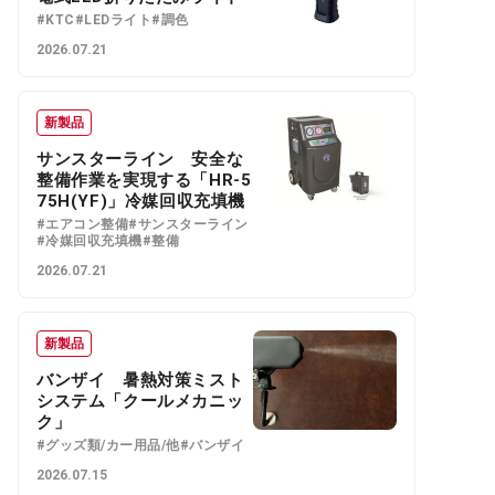
#KTC
#LEDライト
#調色
2026.07.21
新製品
サンスターライン 安全な
整備作業を実現する「HR-5
75H(YF)」冷媒回収充填機
#エアコン整備
#サンスターライン
#冷媒回収充填機
#整備
2026.07.21
新製品
バンザイ 暑熱対策ミスト
システム「クールメカニッ
ク」
#グッズ類/カー用品/他
#バンザイ
2026.07.15