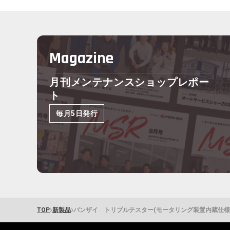
Magazine
月刊メンテナンスショップレポー
ト
毎月5日発行
›
›
TOP
新製品
バンザイ トリプルテスター(モータリング装置内蔵仕様