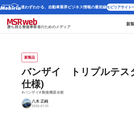
迷わずわかる、
自動車業界ビジネス情報の最前線
モビリアサイト
新
勝ち残る整備事業者のためのメディア
新製品
バンザイ トリプルテス
仕様)
#バンザイ
#整備機器全般
八木 正純
2026.07.01