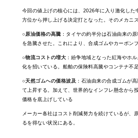
今回の値上げの核心には、2026年に入り激化し
方位から押し上げる決定打となった。そのメカニズ
○
原油価格の高騰
：タイヤの約半分は石油由来の原
を急騰させた。これにより、合成ゴムやカーボン
○
物流コストの増大
：紛争地域となった紅海やホル
化を招いている。船舶の保険料高騰やコンテナ不
○
天然ゴムへの価格波及
：石油由来の合成ゴムが高
て上昇する。加えて、世界的なインフレ懸念から
価格を底上げしている
メーカー各社はコスト削減努力を続けているが、
るを得ない状況にある。