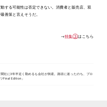
変動する可能性は否定できない。消費者と販売店、双
が最善策と言えそうだ。
→
特集③
はこちら
聞社に3年半近く勤めるも会社が倒産。路頭に迷ったのち、プロ
l Edition」