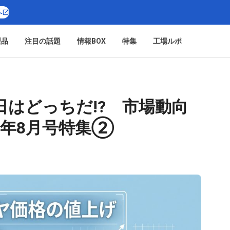
へ
製品
注目の話題
情報BOX
特集
工場ルポ
はどっちだ!? 市場動向
26年8月号特集②