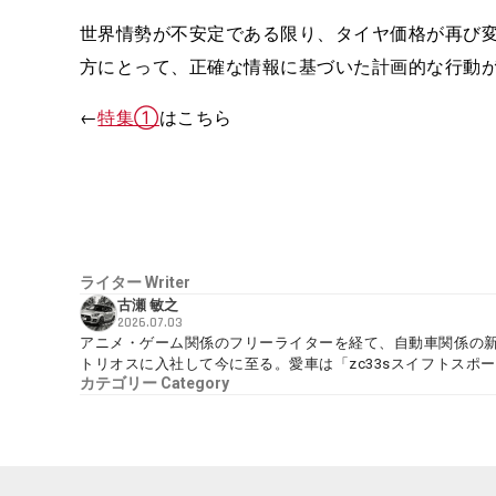
世界情勢が不安定である限り、タイヤ価格が再び
方にとって、正確な情報に基づいた計画的な行動
←
特集①
はこちら
ライター
Writer
古瀬 敏之
2026.07.03
アニメ・ゲーム関係のフリーライターを経て、自動車関係の新
トリオスに入社して今に至る。愛車は「zc33sスイフトスポーツFina
カテゴリー
Category