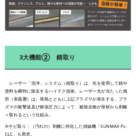
3大機能② 錆取り
レーザー「洗浄」システム（錆取り）は、光を使用して錆や
塗料を瞬時に除去するハイテク技術。レーザー光が当たった個
所（表面層）は、発熱とともに上記プラズマが発生する。プラ
ズマの衝撃波及び膨張圧力によって、被除去物が母材から剥離
＝取れるという仕組み。
※サビ取り・（汚れの）剥離に特化した姉妹機「SUNMAX-FL-
CLC」も用意。