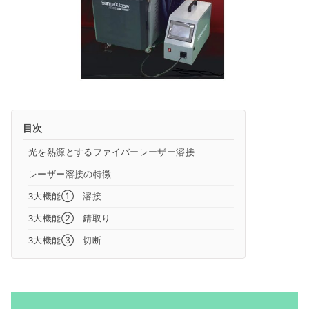
目次
光を熱源とするファイバーレーザー溶接
レーザー溶接の特徴
3大機能① 溶接
3大機能② 錆取り
3大機能③ 切断