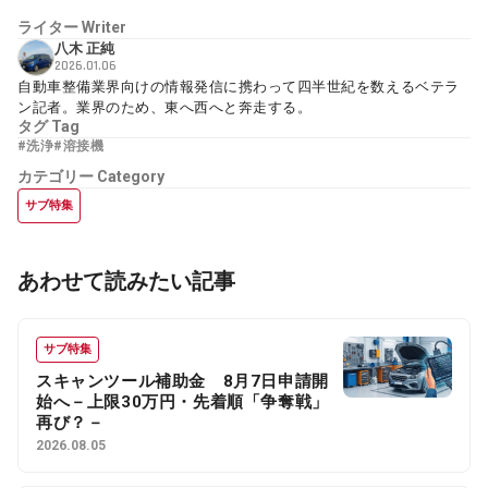
ライター
Writer
八木 正純
2026.01.06
自動車整備業界向けの情報発信に携わって四半世紀を数えるベテラ
ン記者。業界のため、東へ西へと奔走する。
タグ
Tag
#洗浄
#溶接機
カテゴリー
Category
サブ特集
あわせて読みたい記事
サブ特集
スキャンツール補助金 8月7日申請開
始へ－上限30万円・先着順「争奪戦」
再び？－
2026.08.05