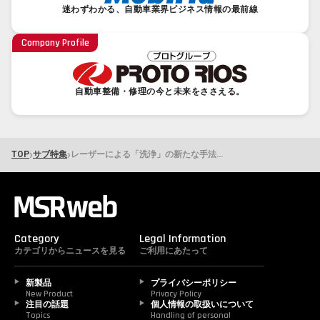
迷わずわかる、自動車業界ビジネス情報の最前線
Company Profile
自動車整備・修理の今と未来をささえる。
›
›
TOP
サブ特集
レーザーによる「洗浄」の新たな手法を確立！溶接・切断・錆取りまで実現した溶接機「SUNMAX-FL-LCW」
Category
Legal Information
カテゴリからニュースを見る
ご利用にあたって
新製品
プライバシーポリシー
New Product
Privacy Policy
注目の話題
個人情報の取扱いについて
Topics
Handling of personal 