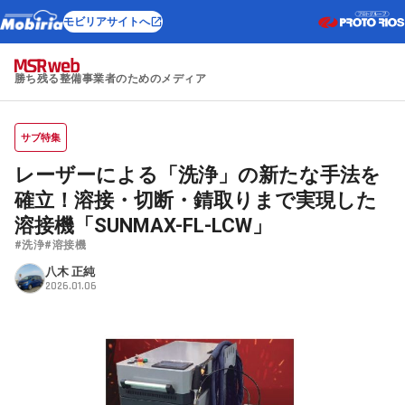
モビリアサイトへ
勝ち残る整備事業者のためのメディア
サブ特集
レーザーによる「洗浄」の新たな手法を
確立！溶接・切断・錆取りまで実現した
溶接機「SUNMAX-FL-LCW」
#洗浄
#溶接機
八木 正純
2026.01.06