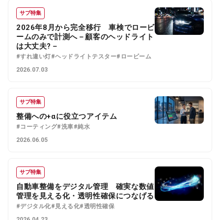
サブ特集
2026年8月から完全移行 車検でロービ
ームのみで計測へ－顧客のヘッドライト
は大丈夫?－
#すれ違い灯
#ヘッドライトテスター
#ロービーム
2026.07.03
サブ特集
整備への+αに役立つアイテム
#コーティング
#洗車
#純水
2026.06.05
サブ特集
自動車整備をデジタル管理 確実な数値
管理を見える化・透明性確保につなげる
#デジタル化
#見える化
#透明性確保
2026.04.23