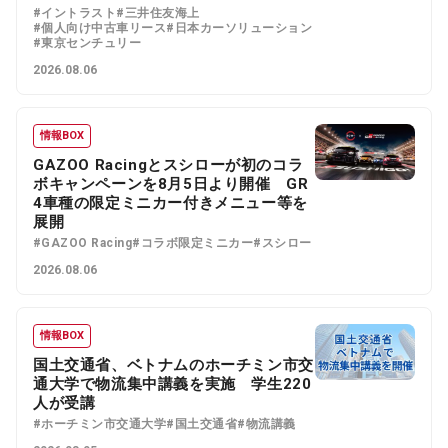
#イントラスト
#三井住友海上
#個人向け中古車リース
#日本カーソリューション
#東京センチュリー
2026.08.06
情報BOX
GAZOO Racingとスシローが初のコラ
ボキャンペーンを8月5日より開催 GR
4車種の限定ミニカー付きメニュー等を
展開
#GAZOO Racing
#コラボ限定ミニカー
#スシロー
2026.08.06
情報BOX
国土交通省、ベトナムのホーチミン市交
通大学で物流集中講義を実施 学生220
人が受講
#ホーチミン市交通大学
#国土交通省
#物流講義