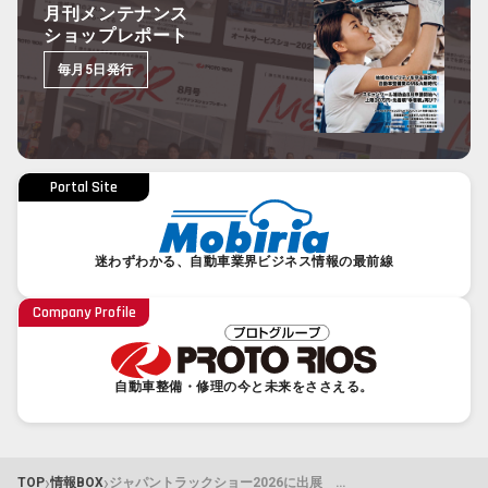
月刊メンテナンス
ショップレポート
毎月5日発行
Portal Site
迷わずわかる、自動車業界ビジネス情報の最前線
Company Profile
自動車整備・修理の今と未来をささえる。
›
›
TOP
情報BOX
ジャパントラックショー2026に出展 事業者の抱える課題を解決する半歩先の大型車整備機器を提案 安全自動車