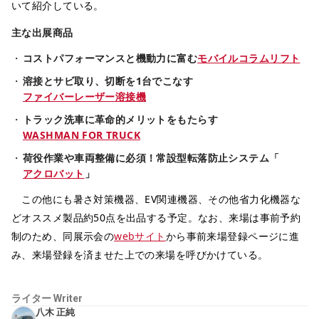
いて紹介している。
主な出展商品
コストパフォーマンスと機動力に富む
モバイルコラムリフト
溶接とサビ取り、切断を1台でこなす
ファイバーレーザー溶接機
トラック洗車に革命的メリットをもたらす
WASHMAN FOR TRUCK
荷役作業や車両整備に必須！常設型転落防止システム「
アクロバット
」
この他にも暑さ対策機器、EV関連機器、その他省力化機器な
どオススメ製品約50点を出品する予定。なお、来場は事前予約
制のため、同展示会の
webサイト
から事前来場登録ページに進
み、来場登録を済ませた上での来場を呼びかけている。
ライター
Writer
八木 正純