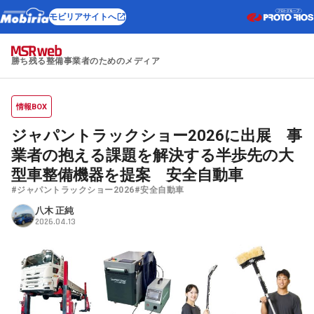
モビリアサイトへ
勝ち残る整備事業者のためのメディア
情報BOX
ジャパントラックショー2026に出展 事
業者の抱える課題を解決する半歩先の大
型車整備機器を提案 安全自動車
#ジャパントラックショー2026
#安全自動車
八木 正純
2026.04.13