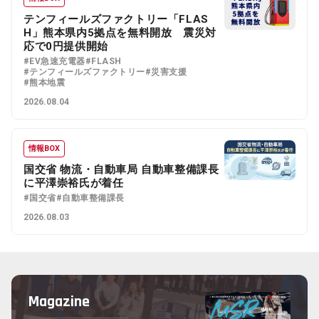
テンフィールズファクトリー「FLAS
H」熊本県内5拠点を無料開放 震災対
応で0円提供開始
#EV急速充電器
#FLASH
#テンフィールズファクトリー
#災害支援
#熊本地震
2026.08.04
情報BOX
国交省 物流・自動車局 自動車整備課長
に平澤崇裕氏が着任
#国交省
#自動車整備課長
2026.08.03
Magazine