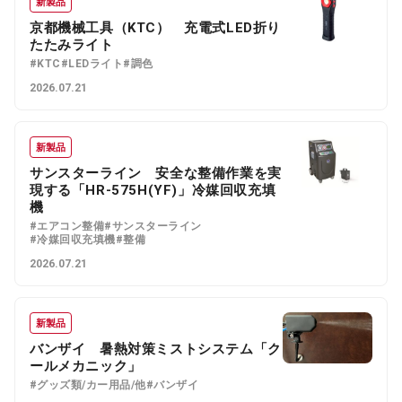
新製品
京都機械工具（KTC） 充電式LED折り
たたみライト
#KTC
#LEDライト
#調色
2026.07.21
新製品
サンスターライン 安全な整備作業を実
現する「HR-575H(YF)」冷媒回収充填
機
#エアコン整備
#サンスターライン
#冷媒回収充填機
#整備
2026.07.21
新製品
バンザイ 暑熱対策ミストシステム「ク
ールメカニック」
#グッズ類/カー用品/他
#バンザイ