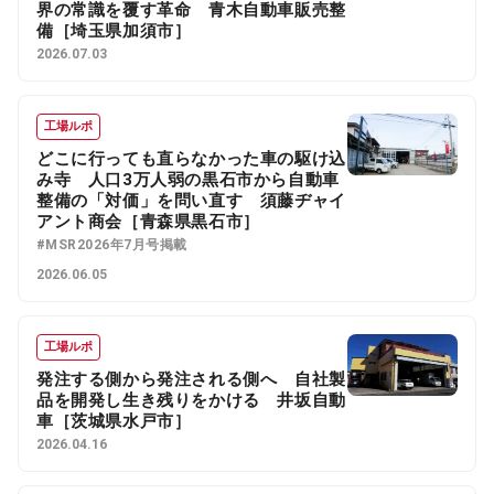
界の常識を覆す革命 青木自動車販売整
備［埼玉県加須市］
2026.07.03
工場ルポ
どこに行っても直らなかった車の駆け込
み寺 人口3万人弱の黒石市から自動車
整備の「対価」を問い直す 須藤ヂャイ
アント商会［青森県黒石市］
#MSR2026年7月号掲載
2026.06.05
工場ルポ
発注する側から発注される側へ 自社製
品を開発し生き残りをかける 井坂自動
車［茨城県水戸市］
2026.04.16