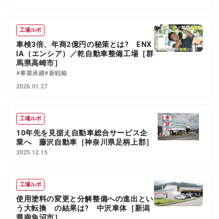
工場ルポ
車検3倍、年商2億円の秘策とは? ENX
IA（エンシア）／乾自動車整備工場［群
馬県高崎市］
#事業承継
#新戦略
2026.01.27
工場ルポ
10年先を見据え自動車総合サービス企
業へ 藤沢自動車［神奈川県足柄上郡］
2025.12.15
工場ルポ
使用塗料の変更と分解整備への進出とい
う大転換 の結果は? 中沢車体［新潟
県南魚沼市］