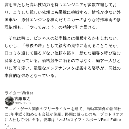
賞を果たした高い技術力を持つエンジニアが多数在籍してお
り、こうした難しい依頼にも果敢に挑戦する。情報が少ない外
国車や、原付エンジンを積んだミニカーのような特殊車両の修
理依頼も、「やってみよう」の精神で引き受ける。
それは時に、ビジネスの効率性とは相反するかもしれない。
しかし、「最後の砦」として顧客の期待に応えることこそが、
口コミを通じて揺るぎない信頼を築き、新たな顧客を呼び込む
源泉となっている。価格競争に陥るのではなく、顧客一人ひと
りに寄り添い、最適なメンテナンスを提案する姿勢が、同社の
本質的な強みとなっている。
ライター
Writer
古瀬 敏之
2026.06.02
アニメ・ゲーム関係のフリーライターを経て、自動車関係の新聞社
に3年半近く勤めるも会社が倒産。路頭に迷ったのち、プロトリオス
に入社して今に至る。愛車は「zc33sスイフトスポーツFinal Editio
n」