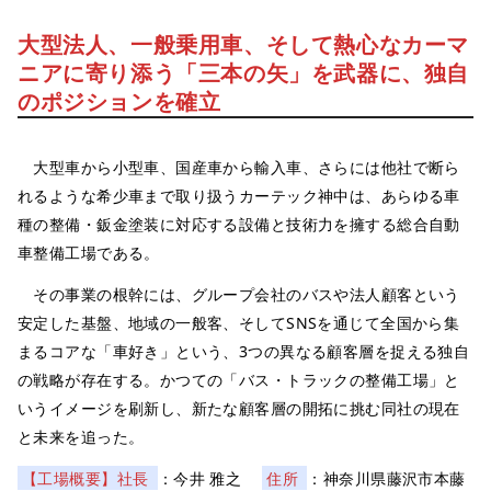
大型法人、一般乗用車、そして熱心なカーマ
ニアに寄り添う「三本の矢」を武器に、独自
のポジションを確立
大型車から小型車、国産車から輸入車、さらには他社で断ら
れるような希少車まで取り扱うカーテック神中は、あらゆる車
種の整備・鈑金塗装に対応する設備と技術力を擁する総合自動
車整備工場である。
その事業の根幹には、グループ会社のバスや法人顧客という
安定した基盤、地域の一般客、そしてSNSを通じて全国から集
まるコアな「車好き」という、3つの異なる顧客層を捉える独自
の戦略が存在する。かつての「バス・トラックの整備工場」と
いうイメージを刷新し、新たな顧客層の開拓に挑む同社の現在
と未来を追った。
【工場概要】社長
：今井 雅之
住所
：神奈川県藤沢市本藤