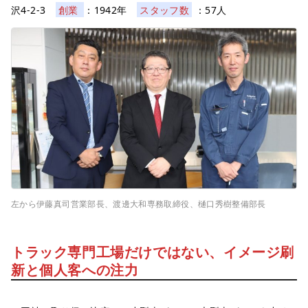
沢4-2-3
創業
：1942年
スタッフ数
：57人
左から伊藤真司営業部長、渡邊大和専務取締役、樋口秀樹整備部長
トラック専門工場だけではない、イメージ刷
新と個人客への注力