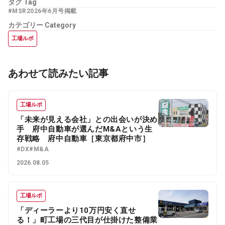
タグ
Tag
#MSR2026年6月号掲載
カテゴリー
Category
工場ルポ
あわせて読みたい記事
工場ルポ
「未来が見える会社」との出会いが決め
手 府中自動車が選んだM&Aという生
存戦略 府中自動車［東京都府中市］
#DX
#M&A
2026.08.05
工場ルポ
「ディーラーより10万円安く直せ
る！」町工場の三代目が仕掛けた整備業