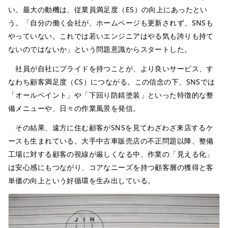
い。最大の動機は、従業員満足度（ES）の向上にあったとい
う。「自分の働く会社が、ホームページも更新されず、SNSも
やっていない。これでは若いエンジニアはやる気も誇りも持て
ないのではないか」という問題意識からスタートした。
社員が自社にプライドを持つことが、より良いサービス、す
なわち顧客満足度（CS）につながる。この信念の下、SNSでは
「オールペイント」や「下回り防錆塗装」といった特徴的な整
備メニューや、日々の作業風景を発信。
その結果、遠方に住む顧客がSNSを見てわざわざ来店するケ
ースも生まれている。大手中古車販売店の不正問題以降、整備
工場に対する顧客の視線が厳しくなる中、作業の「見える化」
は安心感にもつながり、コアなニーズを持つ顧客層の獲得と客
単価の向上という好循環を生み出している。