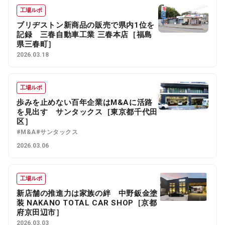
工場ルポ
ブリヂストン新商品の販売で県内1位を
記録 三春自動車工業 三春本店［福島
県三春町］
2026.03.18
工場ルポ
歩みを止めない百年企業はM&Aに活路
を見出す サンタックス［東京都千代田
区］
#M&A
#サンタックス
2026.03.06
工場ルポ
新店舗の推進力は家族の絆 中野鈑金塗
装 NAKANO TOTAL CAR SHOP［京都
府京田辺市］
2026.03.03