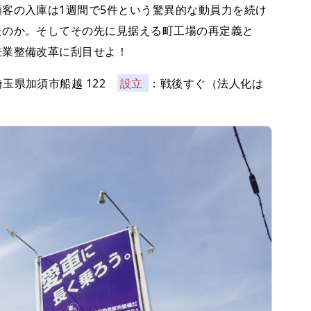
客の入庫は1週間で5件という驚異的な動員力を続け
たのか。そしてその先に見据える町工場の再定義と
兼業整備改革に刮目せよ！
埼玉県加須市船越 122
設立
：戦後すぐ（法人化は