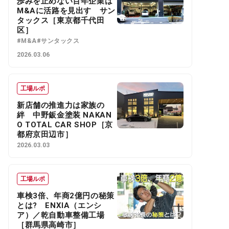
歩みを止めない百年企業は
M&Aに活路を見出す サン
タックス［東京都千代田
区］
#M&A
#サンタックス
2026.03.06
工場ルポ
新店舗の推進力は家族の
絆 中野鈑金塗装 NAKAN
O TOTAL CAR SHOP［京
都府京田辺市］
2026.03.03
工場ルポ
車検3倍、年商2億円の秘策
とは? ENXIA（エンシ
ア）／乾自動車整備工場
［群馬県高崎市］