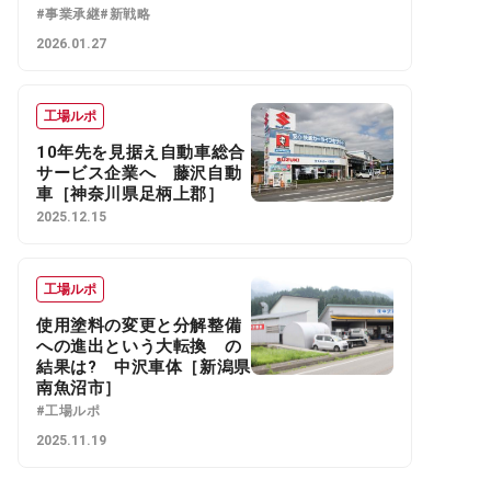
#事業承継
#新戦略
2026.01.27
工場ルポ
10年先を見据え自動車総合
サービス企業へ 藤沢自動
車［神奈川県足柄上郡］
2025.12.15
工場ルポ
使用塗料の変更と分解整備
への進出という大転換 の
結果は? 中沢車体［新潟県
南魚沼市］
#工場ルポ
2025.11.19