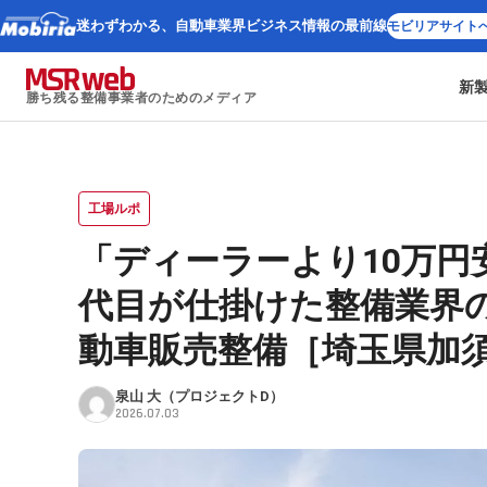
迷わずわかる、
自動車業界ビジネス情報の最前線
モビリアサイト
新
勝ち残る整備事業者のためのメディア
工場ルポ
「ディーラーより10万円
代目が仕掛けた整備業界
動車販売整備［埼玉県加
泉山 大（プロジェクトD）
2026.07.03