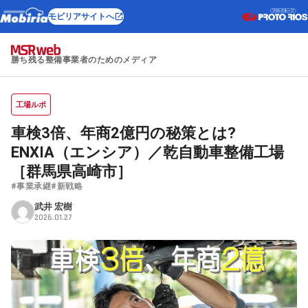
モビリアサイトへ
勝ち残る整備事業者のためのメディア
工場ルポ
車検3倍、年商2億円の秘策とは?
ENXIA（エンシア）／乾自動車整備工場
［群馬県高崎市］
#事業承継
#新戦略
武井 宏樹
2026.01.27