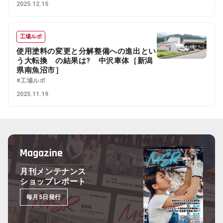
2025.12.15
工場ルポ
使用塗料の変更と分解整備への進出とい
う大転換 の結果は? 中沢車体［新潟
県南魚沼市］
#工場ルポ
2025.11.19
Magazine
月刊メンテナンス
ショップレポート
毎月5日発行