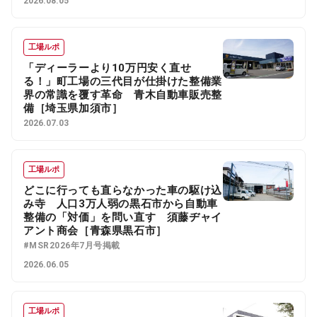
2026.08.05
工場ルポ
「ディーラーより10万円安く直せ
る！」町工場の三代目が仕掛けた整備業
界の常識を覆す革命 青木自動車販売整
備［埼玉県加須市］
2026.07.03
工場ルポ
どこに行っても直らなかった車の駆け込
み寺 人口3万人弱の黒石市から自動車
整備の「対価」を問い直す 須藤ヂャイ
アント商会［青森県黒石市］
#MSR2026年7月号掲載
2026.06.05
工場ルポ