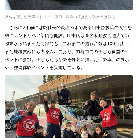
社名を冠した歴戦のドリフト車両。自身の原点だと乾社長は語る
さらに2年前には乾社長の義理の弟である山中督教氏の入社を
機にデントリペア部門も開設。山中氏は業界未経験で他店での
修業から始まった同部門も、これまでの施行台数は100台以上。
また地域貢献にも力を入れており、前橋市での子ども食堂のイ
ベントに参加。子どもたちが夢を外装に描いた「夢車」の展示
や、整備体験イベントを実施している。