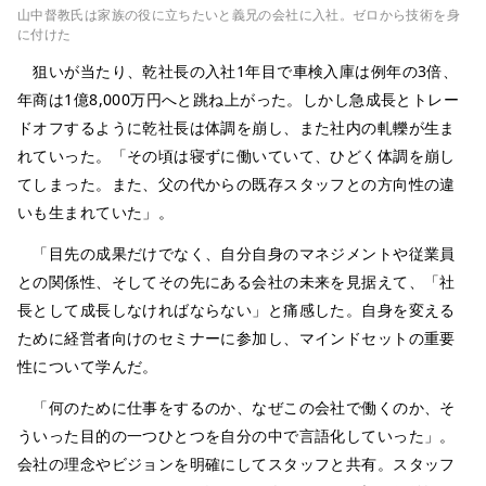
山中督教氏は家族の役に立ちたいと義兄の会社に入社。ゼロから技術を身
に付けた
狙いが当たり、乾社長の入社1年目で車検入庫は例年の3倍、
年商は1億8,000万円へと跳ね上がった。しかし急成長とトレー
ドオフするように乾社長は体調を崩し、また社内の軋轢が生ま
れていった。「その頃は寝ずに働いていて、ひどく体調を崩し
てしまった。また、父の代からの既存スタッフとの方向性の違
いも生まれていた」。
「目先の成果だけでなく、自分自身のマネジメントや従業員
との関係性、そしてその先にある会社の未来を見据えて、「社
長として成長しなければならない」と痛感した。自身を変える
ために経営者向けのセミナーに参加し、マインドセットの重要
性について学んだ。
「何のために仕事をするのか、なぜこの会社で働くのか、そ
ういった目的の一つひとつを自分の中で言語化していった」。
会社の理念やビジョンを明確にしてスタッフと共有。スタッフ