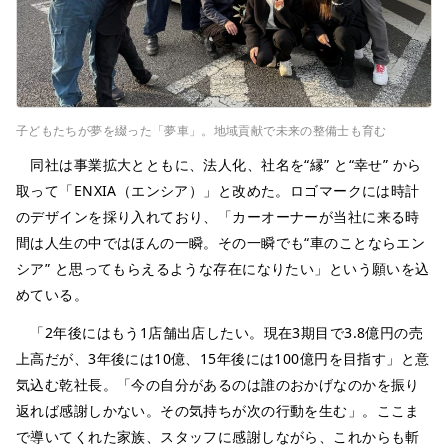
子どもたちが夢を綴った「夢車」。地域貢献で未来の整備士も育む
同社は事業拡大とともに、法人化、社名を“縁” と“幸せ” から
取って「ENXIA（エンシア）」と改めた。ロゴマークには時計
のデザインを採り入れており、「カーオーナーが当社に来る時
間は人生の中ではほんの一瞬。その一瞬でも“車のことならエン
シア” と思ってもらえるような存在になりたい」という願いを込
めている。
「2年後にはもう1店舗出店したい。現在3期目で3.8億円の売
上高だが、3年後には10億、15年後には100億円を目指す」と意
気込む乾社長。「今の自分があるのは誰のおかげなのかを振り
返れば感謝しかない。その気持ちが次の行動を生む」。ここま
で導いてくれた家族、スタッフに感謝しながら、これからも斬