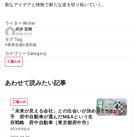
新なアイデアと情熱で新たな道を切り拓いていく。
ライター
Writer
武井 宏樹
2026.01.27
タグ
Tag
#事業承継
#新戦略
カテゴリー
Category
工場ルポ
あわせて読みたい記事
工場ルポ
「未来が見える会社」との出会いが決め
手 府中自動車が選んだM&Aという生
存戦略 府中自動車［東京都府中市］
#DX
#M&A