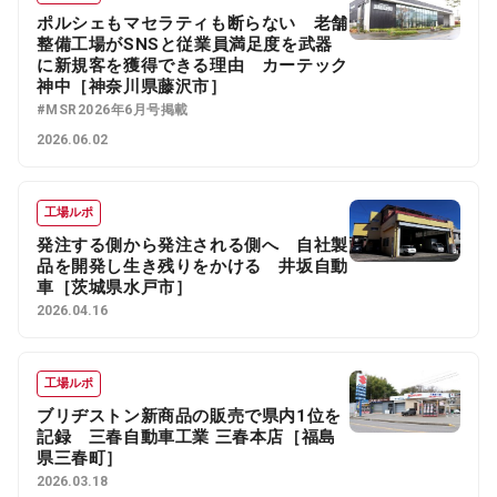
ポルシェもマセラティも断らない 老舗
整備工場がSNSと従業員満足度を武器
に新規客を獲得できる理由 カーテック
神中［神奈川県藤沢市］
#MSR2026年6月号掲載
2026.06.02
工場ルポ
発注する側から発注される側へ 自社製
品を開発し生き残りをかける 井坂自動
車［茨城県水戸市］
2026.04.16
工場ルポ
ブリヂストン新商品の販売で県内1位を
記録 三春自動車工業 三春本店［福島
県三春町］
2026.03.18