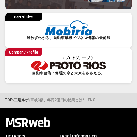
Portal Site
迷わずわかる、自動車業界ビジネス情報の最前線
Company Profile
自動車整備・修理の今と未来をささえる。
›
›
TOP
工場ルポ
車検3倍、年商2億円の秘策とは? ENXIA（エンシア）／乾自動車整備工場［群馬県高崎市］
Category
Legal Information