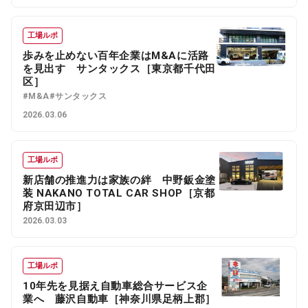
工場ルポ
歩みを止めない百年企業はM&Aに活路
を見出す サンタックス［東京都千代田
区］
#M&A
#サンタックス
2026.03.06
工場ルポ
新店舗の推進力は家族の絆 中野鈑金塗
装 NAKANO TOTAL CAR SHOP［京都
府京田辺市］
2026.03.03
工場ルポ
10年先を見据え自動車総合サービス企
業へ 藤沢自動車［神奈川県足柄上郡］