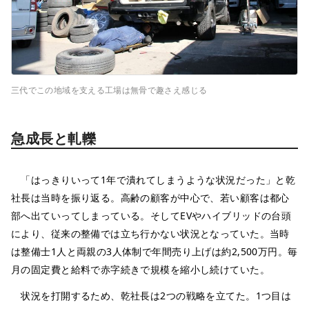
三代でこの地域を支える工場は無骨で趣さえ感じる
急成長と軋轢
「はっきりいって1年で潰れてしまうような状況だった」と乾
社長は当時を振り返る。高齢の顧客が中心で、若い顧客は都心
部へ出ていってしまっている。そしてEVやハイブリッドの台頭
により、従来の整備では立ち行かない状況となっていた。当時
は整備士1人と両親の3人体制で年間売り上げは約2,500万円。毎
月の固定費と給料で赤字続きで規模を縮小し続けていた。
状況を打開するため、乾社長は2つの戦略を立てた。1つ目は