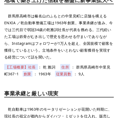
地域で築き上げた信頼を基盤に新事業拡大へ
群馬県高崎市は榛名山のふもとの中里見町に店舗を構える
ENXIA ／乾自動車整備工場は1963年創業。事業承継が進み、今
では三代目で弱冠34歳の乾雅詞社長が代表を務める。三代続い
た工場は鉄骨がむき出しで歴史を思わせる佇まいでありなが
ら、Instagramはフォロワーが1万人を超え、全国規模で顧客を
獲得しているという。立地条件をいとわない顧客獲得を実現す
る経営について話を聞いた。
【工場概要】社長
： 乾 雅詞
住所
： 群馬県高崎市中里見
町367ｰ1
創業
： 1963年
従業員数
： 9人
事業承継と厳しい現実
乾自動車は1963年のモータリゼーションが花開いた時期に、
現社長の祖父が都内からダイハツ・ミゼットを仕入れ、販売し