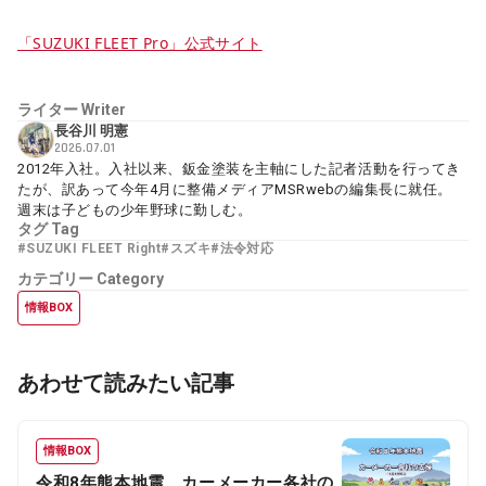
「SUZUKI FLEET Pro」公式サイト
ライター
Writer
長谷川 明憲
2026.07.01
2012年入社。入社以来、鈑金塗装を主軸にした記者活動を行ってき
たが、訳あって今年4月に整備メディアMSRwebの編集長に就任。
週末は子どもの少年野球に勤しむ。
タグ
Tag
#SUZUKI FLEET Right
#スズキ
#法令対応
カテゴリー
Category
情報BOX
あわせて読みたい記事
情報BOX
令和8年熊本地震 カーメーカー各社の