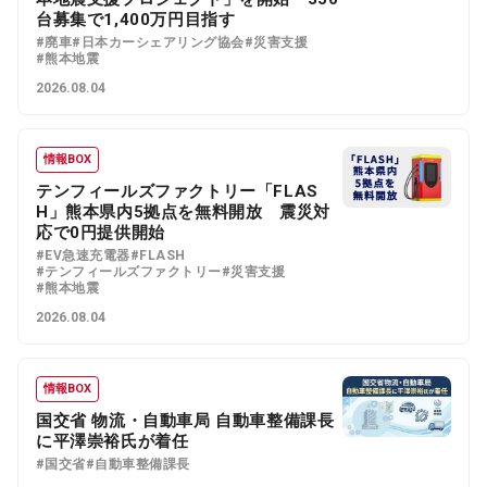
台募集で1,400万円目指す
#廃車
#日本カーシェアリング協会
#災害支援
#熊本地震
2026.08.04
情報BOX
テンフィールズファクトリー「FLAS
H」熊本県内5拠点を無料開放 震災対
応で0円提供開始
#EV急速充電器
#FLASH
#テンフィールズファクトリー
#災害支援
#熊本地震
2026.08.04
情報BOX
国交省 物流・自動車局 自動車整備課長
に平澤崇裕氏が着任
#国交省
#自動車整備課長