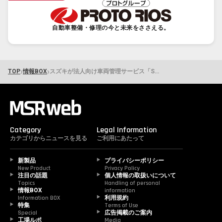
自動車整備・修理の今と未来をささえる。
›
›
TOP
情報BOX
スズキが法人向け車両管理サービス「SUZUKI FLEET Right」を7月1日開始 法令対応4機能に絞り込み導入費用を抑えた新プラン
Category
Legal Information
カテゴリからニュースを見る
ご利用にあたって
新製品
プライバシーポリシー
New Product
Privacy Policy
注目の話題
個人情報の取扱いについて
Topics
Handling of personal 
情報BOX
information
Information BOX
利用規約
特集
Terms of Use
Special
広告掲載のご案内
工場ルポ
Media