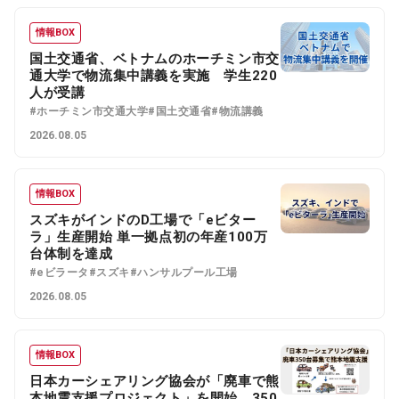
情報BOX
国土交通省、ベトナムのホーチミン市交
通大学で物流集中講義を実施 学生220
人が受講
#ホーチミン市交通大学
#国土交通省
#物流講義
2026.08.05
情報BOX
スズキがインドのD工場で「eビター
ラ」生産開始 単一拠点初の年産100万
台体制を達成
#eビラータ
#スズキ
#ハンサルプール工場
2026.08.05
情報BOX
日本カーシェアリング協会が「廃車で熊
本地震支援プロジェクト」を開始 350