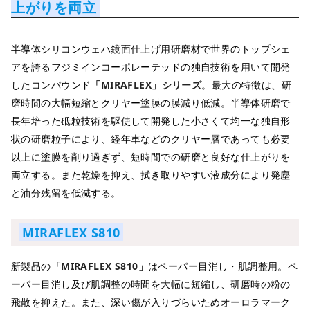
上がりを両立
半導体シリコンウェハ鏡面仕上げ用研磨材で世界のトップシェ
アを誇るフジミインコーポレーテッドの独自技術を用いて開発
したコンパウンド
「MIRAFLEX」シリーズ
。最大の特徴は、研
磨時間の大幅短縮とクリヤー塗膜の膜減り低減。半導体研磨で
長年培った砥粒技術を駆使して開発した小さくて均一な独自形
状の研磨粒子により、経年車などのクリヤー層であっても必要
以上に塗膜を削り過ぎず、短時間での研磨と良好な仕上がりを
両立する。また乾燥を抑え、拭き取りやすい液成分により発塵
と油分残留を低減する。
MIRAFLEX S810
新製品の
「MIRAFLEX S810」
はペーパー目消し・肌調整用。ペ
ーパー目消し及び肌調整の時間を大幅に短縮し、研磨時の粉の
飛散を抑えた。また、深い傷が入りづらいためオーロラマーク