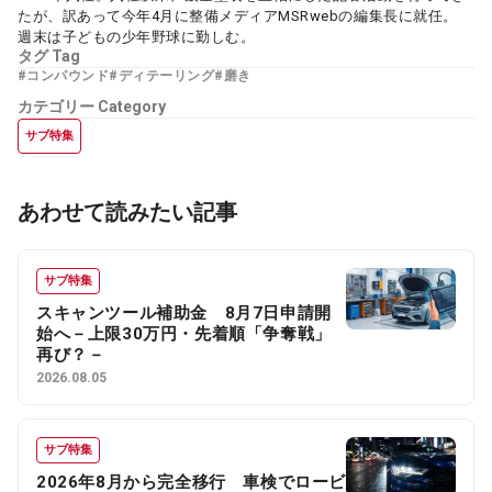
たが、訳あって今年4月に整備メディアMSRwebの編集長に就任。
週末は子どもの少年野球に勤しむ。
タグ
Tag
#コンパウンド
#ディテーリング
#磨き
カテゴリー
Category
サブ特集
あわせて読みたい記事
サブ特集
スキャンツール補助金 8月7日申請開
始へ－上限30万円・先着順「争奪戦」
再び？－
2026.08.05
サブ特集
2026年8月から完全移行 車検でロービ