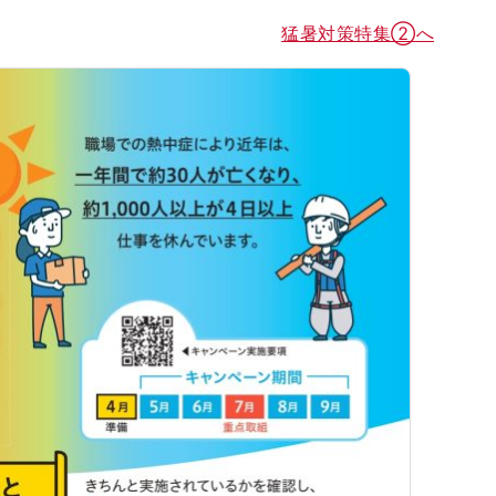
猛暑対策特集②へ