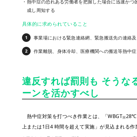
熱中症の恐れある労働者を把握した場合に迅速かつ
成し周知する
具体的に求められていること
事業場における緊急連絡網、緊急搬送先の連絡及
作業離脱、身体冷却、医療機関への搬送等熱中症
違反すれば罰則も そうな
ーンを活かすべし
熱中症対策を打つべき作業とは、「WBGT
28
※
上または1日4 時間を超えて実施」が見込まれる作