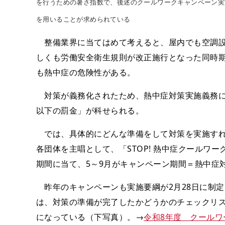
を行うための暑さ指数で、後述のクールワークキャンペーン実施要綱で
を用いることが求められている
整備業界に当てはめて考えると、屋内でも空調設
しくも労働安全衛生規則が改正施行となった同時
も熱中症の危険性がある。
対策が義務化されたため、熱中症対策実施義務に違
以下の罰金」が科せられる。
では、具体的にどんな準備をして対策を実施すれ
各団体を主唱として、「STOP! 熱中症クールワ
期間に当て、5～9月がキャンペーン期間＝熱中症
昨年のキャンペーンも実施要綱が2月28日に制
は、対策の準備が完了したかどうかのチェックリ
になっている（下写真）。→
令和8年度 クールワ