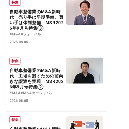
特集
自動車整備業のM&A新時
代 売り手は早期準備、買
い手は体制整備 MSR202
6年9月号特集③
#M&A
#フォーバル
2026.08.05
特集
自動車整備業のM&A新時
代 工場を残すための前向
きな譲渡を実現 MSR202
6年9月号特集②
#M&A
#M&Aカージャパン
2026.08.05
特集