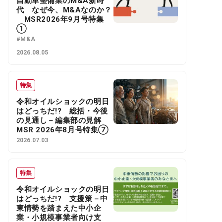
自動車整備業のM&A新時
代 なぜ今、M&Aなのか？
MSR2026年9月号特集
①
#M&A
2026.08.05
特集
令和オイルショックの明日
はどっちだ!? 総括・今後
の見通し－編集部の見解
MSR 2026年8月号特集⑦
2026.07.03
特集
令和オイルショックの明日
はどっちだ!? 支援策－中
東情勢を踏まえた中小企
業・小規模事業者向け支