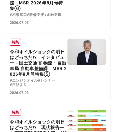
援 MSR 2026年8月号特
集⑥
#相談窓口
#設備支援
#金融支援
2026.07.03
特集
令和オイルショックの明日
はどっちだ!? インタビュ
ー－国土交通省 物流・自動
車局 自動車整備課 MSR 2
026年8月号特集⑤
#エンジンオイル
#シンナー
#目詰まり
2026.07.03
特集
令和オイルショックの明日
はどっちだ!? 現状報告ー