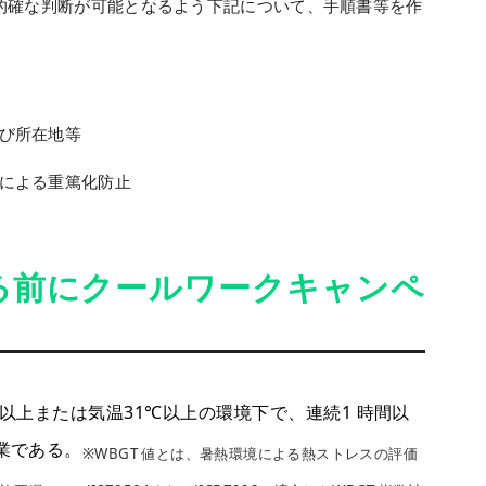
的確な判断が可能となるよう下記について、手順書等を作
び所在地等
による重篤化防止
る前にクールワークキャンペ
℃以上または気温31℃以上の環境下で、連続1 時間以
業である。
※WBGT 値とは、暑熱環境による熱ストレスの評価