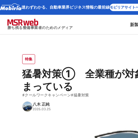
迷わずわかる、
自動車業界ビジネス情報の最前線
モビリアサイト
新
勝ち残る整備事業者のためのメディア
特集
猛暑対策① 全業種が対
まっている
#クールワークキャンペーン
#猛暑対策
八木 正純
2026.03.25