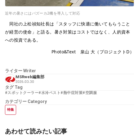
近年の暑さにはバズーカ2機を導入して対応
同社の上松禎知社長は「スタッフに快適に働いてもらうこと
が経営の使命」と語る。暑さ対策はコストではなく、人的資本
への投資である。
Photo&Text 泉山 大（プロジェクトD）
ライター
Writer
MSRweb編集部
2026.03.30
タグ
Tag
#スポットクーラー
#水冷ベスト
#熱中症対策
#空調服
カテゴリー
Category
特集
あわせて読みたい記事