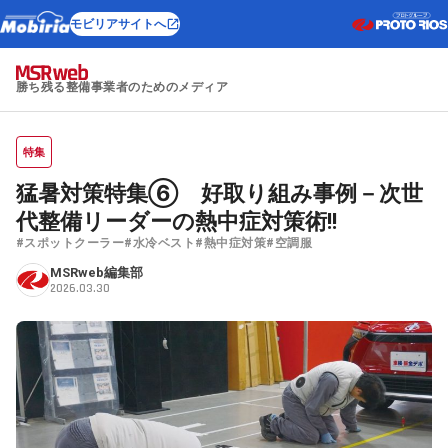
モビリアサイトへ
勝ち残る整備事業者のためのメディア
特集
猛暑対策特集⑥ 好取り組み事例－次世
代整備リーダーの熱中症対策術!!
#スポットクーラー
#水冷ベスト
#熱中症対策
#空調服
MSRweb編集部
2026.03.30