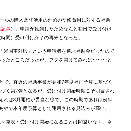
ツールの購入及び活用のための研修費用に対する補助
連記事
）、申請が殺到したためなんと初日で受け付け
数時間）受け付け終了の再来となった。
「米国車対応」という申請者を選ぶ補助金だったので
たところだったが、フタを開けてみれば･･････と
とで、直近の補助事業が令和7年度補正予算に基づく
づく第2弾となるが、受け付け開始時期こそ明言され
えれば8月開始が妥当な線で、この時期であれば例年
あやで本年度予算として運用される見込みが高い。
々発表・受け付け開始になることは間違いなく、今