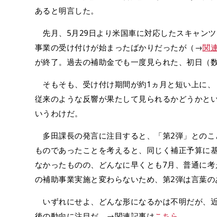
あると明言した。
先月、5月29日より米国車に対応したスキャン
事業の受け付けが始まったばかりだったが（→
関
が終了。過去の補助金でも一度見られた、初日（
そもそも、受け付け期間が約1ヵ月と短い上に、
従来のような反響が果たして見られるかどうかといっ
いうわけだ。
多田課長の発言に注目すると、「第2弾」とのこ
ものであったことを考えると、同じく補正予算に基
なかったものの、どんなに早くとも7月、普通に考
の補助事業実施と変わらないため、第2弾は言葉の
いずれにせよ、どんな形になるかは不明だが、近
後の動向に注目だ。→関連記事は
こちら