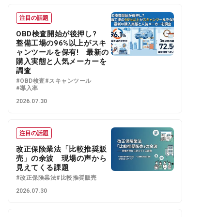
注目の話題
OBD検査開始が後押し?
整備工場の96%以上がスキ
ャンツールを保有! 最新の
購入実態と人気メーカーを
調査
#OBD検査
#スキャンツール
#導入率
2026.07.30
注目の話題
改正保険業法「比較推奨販
売」の余波 現場の声から
見えてくる課題
#改正保険業法
#比較推奨販売
2026.07.30