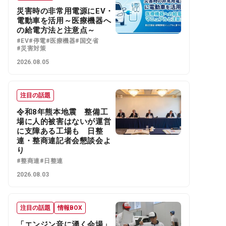
災害時の非常用電源にEV・
電動車を活用～医療機器へ
の給電方法と注意点～
#EV
#停電
#医療機器
#国交省
#災害対策
2026.08.05
注目の話題
令和8年熊本地震 整備工
場に人的被害はないが運営
に支障ある工場も 日整
連・整商連記者会懇談会よ
り
#整商連
#日整連
2026.08.03
注目の話題
情報BOX
「エンジン音に湧く会場」