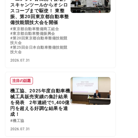
スキャンツールからオシロ
スコープまで駆使！ 東整
振、第20回東京都自動車整
備技能競技大会を開催
#東京都自動車整備商工組合
#東京都自動車整備振興会
#第20回東京都自動車整備技能競
技大会
#第25回全日本自動車整備技能競
技大会
2026.07.31
注目の話題
機工協、2025年度自動車機
械工具販売実績の集計結果
を発表 2年連続で1,400億
円を超える好調な結果を達
成！
#機工協
2026.07.31