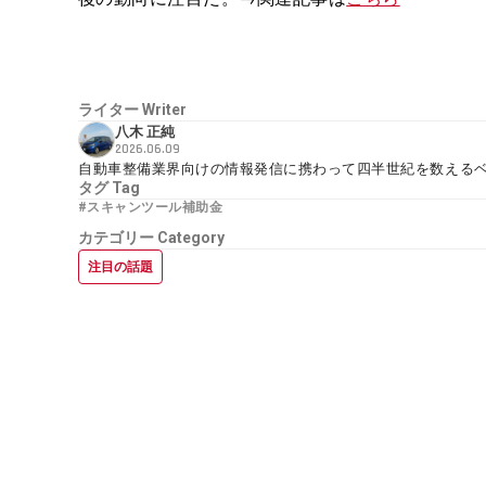
ライター
Writer
八木 正純
2026.06.09
自動車整備業界向けの情報発信に携わって四半世紀を数える
タグ
Tag
#スキャンツール補助金
カテゴリー
Category
注目の話題