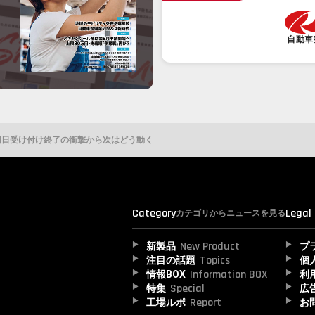
自動車
初日受け付け終了の衝撃から次はどう動く
Category
Legal
カテゴリからニュースを見る
New Product
新製品
プ
Topics
注目の話題
個
Information BOX
情報BOX
利
Special
特集
広
Report
工場ルポ
お