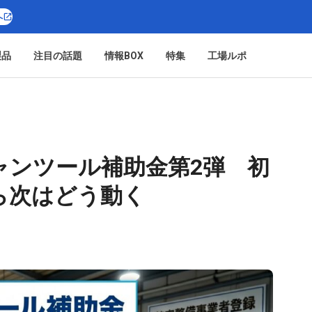
へ
製品
注目の話題
情報BOX
特集
工場ルポ
ャンツール補助金第2弾 初
ら次はどう動く