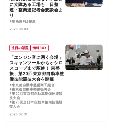
に支障ある工場も 日整
連・整商連記者会懇談会よ
り
#整商連
#日整連
2026.08.03
注目の話題
情報BOX
「エンジン音に湧く会場」
スキャンツールからオシロ
スコープまで駆使！ 東整
振、第20回東京都自動車整
備技能競技大会を開催
#東京都自動車整備商工組合
#東京都自動車整備振興会
#第20回東京都自動車整備技能競
技大会
#第25回全日本自動車整備技能競
技大会
2026.07.31