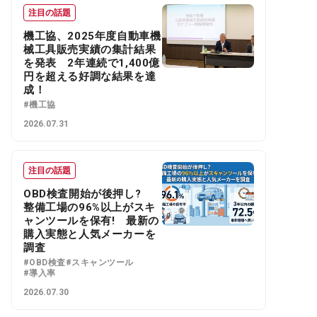
注目の話題
機工協、2025年度自動車機
械工具販売実績の集計結果
を発表 2年連続で1,400億
円を超える好調な結果を達
成！
#機工協
2026.07.31
注目の話題
OBD検査開始が後押し?
整備工場の96%以上がスキ
ャンツールを保有! 最新の
購入実態と人気メーカーを
調査
#OBD検査
#スキャンツール
#導入率
2026.07.30