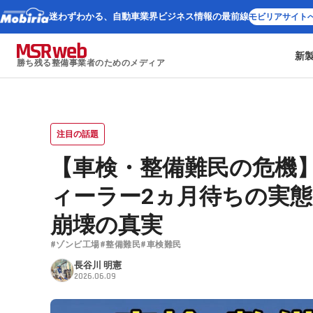
迷わずわかる、
自動車業界ビジネス情報の最前線
モビリアサイト
新
勝ち残る整備事業者のためのメディア
注目の話題
【車検・整備難民の危機】
ィーラー2ヵ月待ちの実
崩壊の真実
#ゾンビ工場
#整備難民
#車検難民
長谷川 明憲
2026.06.09