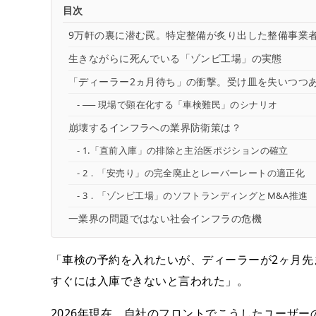
目次
9万軒の裏に潜む罠。特定整備が炙り出した整備事業
生きながらに死んでいる「ゾンビ工場」の実態
「ディーラー2ヵ月待ち」の衝撃。受け皿を失いつつある
── 現場で顕在化する「車検難民」のシナリオ
崩壊するインフラへの業界防衛策は？
1.「直前入庫」の排除と主治医ポジションの確立
2．「安売り」の完全廃止とレーバーレートの適正化
3．「ゾンビ工場」のソフトランディングとM&A推進
一業界の問題ではない社会インフラの危機
「車検の予約を入れたいが、ディーラーが2ヶ月先
すぐには入庫できないと言われた」。
2026年現在、自社のフロントでこうしたユーザ