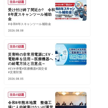
注目の話題
受け付け終了間近か? 令和
8年度スキャンツール補助
金
#令和8年スキャンツール補助金
2026.08.08
注目の話題
災害時の非常用電源にEV・
電動車を活用～医療機器へ
の給電方法と注意点～
#EV
#停電
#医療機器
#国交省
#災害対策
2026.08.05
注目の話題
令和8年熊本地震 整備工
場に人的被害はないが運営