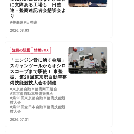
に支障ある工場も 日整
連・整商連記者会懇談会よ
り
#整商連
#日整連
2026.08.03
注目の話題
情報BOX
「エンジン音に湧く会場」
スキャンツールからオシロ
スコープまで駆使！ 東整
振、第20回東京都自動車整
備技能競技大会を開催
#東京都自動車整備商工組合
#東京都自動車整備振興会
#第20回東京都自動車整備技能競
技大会
#第25回全日本自動車整備技能競
技大会
2026.07.31