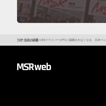
›
›
TOP
注目の話題