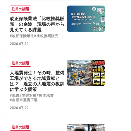
注目の話題
改正保険業法「比較推奨販
売」の余波 現場の声から
見えてくる課題
#改正保険業法
#比較推奨販売
2026.07.30
注目の話題
大地震発生！その時、整備
工場ができる地域貢献と
は？ 過去の大地震の教訓
に学ぶ支援策
#地震
#災害対策
#熊本地震
#自動車整備工場
2026.07.29
注目の話題