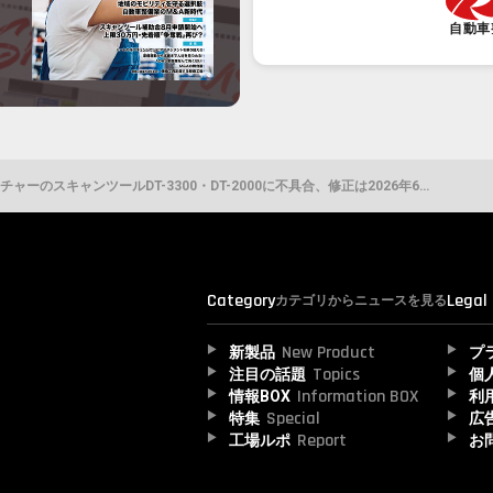
自動車
USBドライバーがPCに認識されなくなる 日本ベンチャーのスキャンツールDT-3300・DT-2000に不具合、修正は2026年6月末まで
Category
Legal
カテゴリからニュースを見る
New Product
新製品
プ
Topics
注目の話題
個
Information BOX
情報BOX
利
Special
特集
広
Report
工場ルポ
お