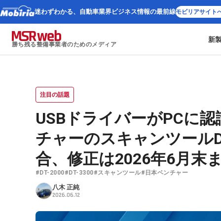
迷わずわかる、
自動車業界ビジネス情報の最前線
モビリアサイト
新
勝ち残る整備事業者のためのメディア
注目の話題
USBドライバーがPCに
チャーのスキャンツールDT-
合、修正は2026年6月末
#DT-2000
#DT-3300
#スキャンツール
#日本ベンチャー
八木 正純
2026.06.12