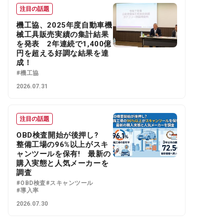
注目の話題
機工協、2025年度自動車機
械工具販売実績の集計結果
を発表 2年連続で1,400億
円を超える好調な結果を達
成！
#機工協
2026.07.31
注目の話題
OBD検査開始が後押し?
整備工場の96%以上がスキ
ャンツールを保有! 最新の
購入実態と人気メーカーを
調査
#OBD検査
#スキャンツール
#導入率
2026.07.30