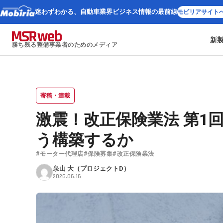
迷わずわかる、
自動車業界ビジネス情報の最前線
モビリアサイト
新
勝ち残る整備事業者のためのメディア
寄稿・連載
激震！改正保険業法 第1
う構築するか
#モーター代理店
#保険募集
#改正保険業法
泉山 大（プロジェクトD）
2026.06.16