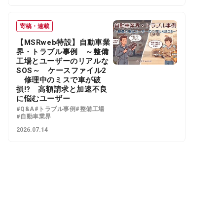
寄稿・連載
【MSRweb特設】自動車業
界・トラブル事例 ～整備
工場とユーザーのリアルな
SOS～ ケースファイル2
修理中のミスで車が破
損!? 高額請求と加速不良
に悩むユーザー
#Q&A
#トラブル事例
#整備工場
#自動車業界
2026.07.14