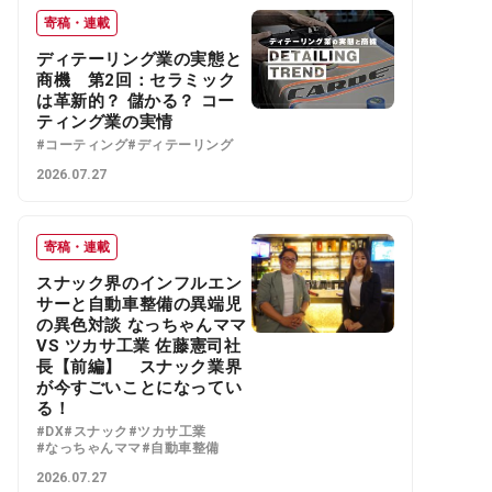
寄稿・連載
ディテーリング業の実態と
商機 第2回：セラミック
は革新的？ 儲かる？ コー
ティング業の実情
#コーティング
#ディテーリング
2026.07.27
寄稿・連載
スナック界のインフルエン
サーと自動車整備の異端児
の異色対談 なっちゃんママ
VS ツカサ工業 佐藤憲司社
長【前編】 スナック業界
が今すごいことになってい
る！
#DX
#スナック
#ツカサ工業
#なっちゃんママ
#自動車整備
2026.07.27