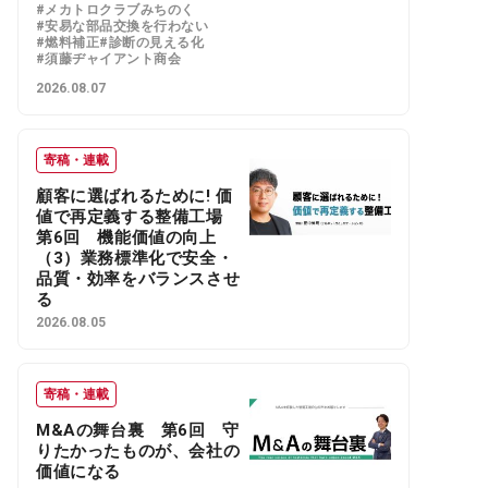
#メカトロクラブみちのく
#安易な部品交換を行わない
#燃料補正
#診断の見える化
#須藤ヂャイアント商会
2026.08.07
寄稿・連載
顧客に選ばれるために! 価
値で再定義する整備工場
第6回 機能価値の向上
（3）業務標準化で安全・
品質・効率をバランスさせ
る
2026.08.05
寄稿・連載
M&Aの舞台裏 第6回 守
りたかったものが、会社の
価値になる