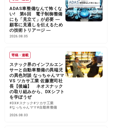
ADAS車整備なんて怖くな
い! 第6回 電子制御整備
にも「見立て」が必要 ―
顧客に見通しを伝えるため
の技術トリアージ ―
2026.08.05
寄稿・連載
スナック界のインフルエン
サーと自動車整備の異端児
の異色対談 なっちゃんママ
VS ツカサ工業 佐藤憲司社
長【後編】 ネオスナック
の取り組みから、DXシフト
を学ぼうぜ
#DX
#スナック
#ツカサ工業
#なっちゃんママ
#自動車整備
2026.08.03