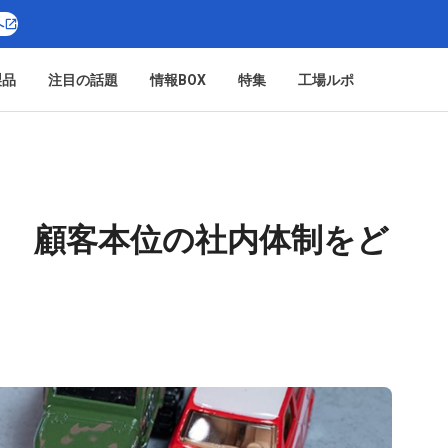
へ
製品
注目の話題
情報BOX
特集
工場ルポ
回 顧客本位の社内体制をど