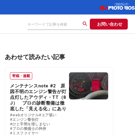
お問い合わせ
あわせて読みたい記事
寄稿・連載
メンテナンスnote #2 原
因不明のエンジン警告が灯
点灯したアウディ・TT（8
J） プロの診断整備は徹
底した「見える化」にあり
#webオリジナル
#エア吸い
#エンジン警告灯
#ひと手間を惜しまない
#プロの整備士の矜持
#ミスファイヤー