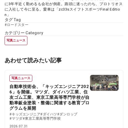
に3年半近く勤めるも会社が倒産。路頭に迷ったのち、プロトリオス
に入社して今に至る。愛車は「zc33sスイフトスポーツFinal Editio
n」
タグ
Tag
#ロードスター
カテゴリー
Category
写真ニュース
あわせて読みたい記事
写真ニュース
自動車技術会、「キッズエンジニア202
6」を開催。マツダ、ダイハツ工業、住
友ゴム工業、東京工業高等専門学校が自
動車鈑金塗装・整備に関連する教育プロ
グラムを展開
#キッズエンジニア
#ダイハツ
#ダンロップ
#マツダ
#東京工業高等専門学校
2026.07.31