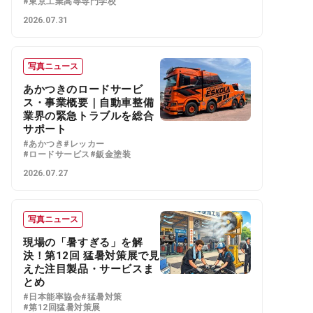
#東京工業高等専門学校
2026.07.31
写真ニュース
あかつきのロードサービ
ス・事業概要｜自動車整備
業界の緊急トラブルを総合
サポート
#あかつき
#レッカー
#ロードサービス
#鈑金塗装
2026.07.27
写真ニュース
現場の「暑すぎる」を解
決！第12回 猛暑対策展で見
えた注目製品・サービスま
とめ
#日本能率協会
#猛暑対策
#第12回猛暑対策展