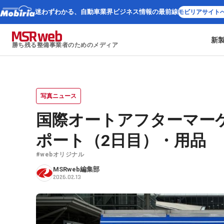
迷わずわかる、
自動車業界ビジネス情報の最前線
モビリアサイト
新
勝ち残る整備事業者のためのメディア
写真ニュース
国際オートアフターマーケッ
ポート（2日目）・用品
#webオリジナル
MSRweb編集部
2026.02.13