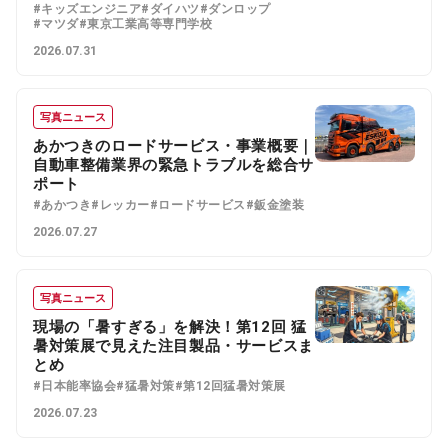
#キッズエンジニア
#ダイハツ
#ダンロップ
#マツダ
#東京工業高等専門学校
2026.07.31
写真ニュース
あかつきのロードサービス・事業概要｜
自動車整備業界の緊急トラブルを総合サ
ポート
#あかつき
#レッカー
#ロードサービス
#鈑金塗装
2026.07.27
写真ニュース
現場の「暑すぎる」を解決！第12回 猛
暑対策展で見えた注目製品・サービスま
とめ
#日本能率協会
#猛暑対策
#第12回猛暑対策展
2026.07.23